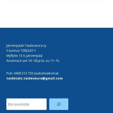
Järvenpään Taideseura ry
Y-tunnus 1092247-1
Myllytie 13 A, Järvenpää
Avoinna ti–pe 14–18 ja la–su 11–15.
Puh. 0400 213 720 (aukioloaikoina)
taidetalo.taideseura@gmail.com
Etsi