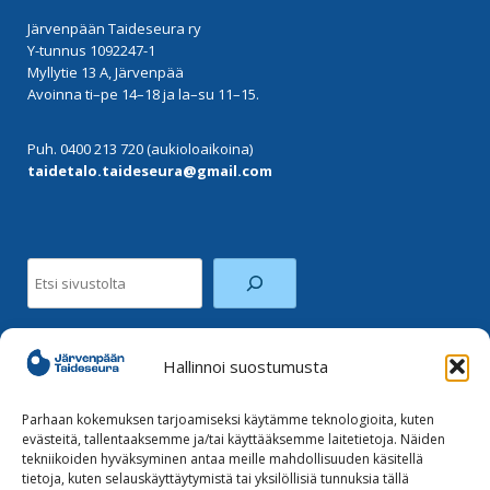
Järvenpään Taideseura ry
Y-tunnus 1092247-1
Myllytie 13 A, Järvenpää
Avoinna ti–pe 14–18 ja la–su 11–15.
Puh. 0400 213 720 (aukioloaikoina)
taidetalo.taideseura@gmail.com
Hallinnoi suostumusta
Facebook
Instagram
Parhaan kokemuksen tarjoamiseksi käytämme teknologioita, kuten
evästeitä, tallentaaksemme ja/tai käyttääksemme laitetietoja. Näiden
tekniikoiden hyväksyminen antaa meille mahdollisuuden käsitellä
Tilaa uutiskirje
tietoja, kuten selauskäyttäytymistä tai yksilöllisiä tunnuksia tällä