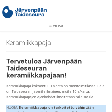
Skip
to
content
VALIKKO
Keramiikkapaja
Tervetuloa Järvenpään
Taideseuran
keramiikkapajaan!
Keramiikkapaja kokoontuu Taidetalon monitoimitilassa. Paja
on Taideseuran jäsenille ilmainen, muille 10 e/kerta.
Keramiikkapajojen ajankohdat ilmoitetaan tällä sivulla.
HUOM.
Keramiikkapaja on tarkoitettu vähintään