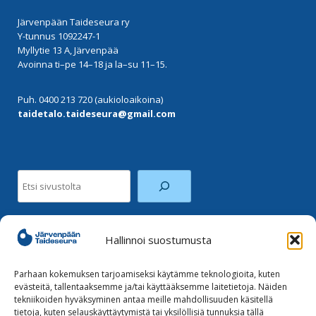
Järvenpään Taideseura ry
Y-tunnus 1092247-1
Myllytie 13 A, Järvenpää
Avoinna ti–pe 14–18 ja la–su 11–15.
Puh. 0400 213 720 (aukioloaikoina)
taidetalo.taideseura@gmail.com
Etsi
Hallinnoi suostumusta
Facebook
Instagram
Parhaan kokemuksen tarjoamiseksi käytämme teknologioita, kuten
evästeitä, tallentaaksemme ja/tai käyttääksemme laitetietoja. Näiden
tekniikoiden hyväksyminen antaa meille mahdollisuuden käsitellä
Tilaa uutiskirje
tietoja, kuten selauskäyttäytymistä tai yksilöllisiä tunnuksia tällä