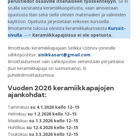
perustiedot osaaville itsenäiseen työskentelyyn.
Se ei
sisällä varsinaista keramiikkaopetusta, vaan ainoastaan
opastusta tilan sekä siellä olevien materiaalien ja välineiden
käyttöön. Opetusta järjestetään erikseen kursseilla.
Ilmoitamme tulossa olevista keramiikkakursseista
Kurssit
-
sivulla
. —>
Keramiikkapajoissa ei ole opetusta.
Ilmoittaudu keramiikkapajaan Sinikka Ustinov-Jonesille
sähköpostitse:
sinikkasart@gmail.com
Ilmoittautumiset vain sähköpostiin viimeistään perjantaina
(kun keramiikkapaja on sunnuntaina). Ei
puhelinilmoittautumisia.
Vuoden 2026 keramiikkapajojen
ajankohdat:
Tammikuu
su 4.1.2026 kello 12–15
Helmikuu
su 1.2.2026 kello 12–15
Maaliskuu
su 1.3.2026 kello 12–15
Huhtikuu
su 12.4.2026 kello 12–15
Toukokuu
su 3.5.2026 kello 12–15