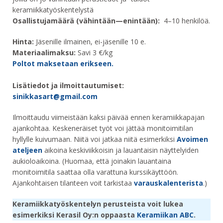
keramiikkatyöskentelystä
Osallistujamäärä (vähintään—enintään):
4–10 henkilöä.
Hinta:
Jäsenille ilmainen, ei-jäsenille 10 e.
Materiaalimaksu:
Savi 3 €/kg
Poltot maksetaan erikseen.
Lisätiedot ja ilmoittautumiset:
sinikkasart@gmail.com
Ilmoittaudu viimeistään kaksi päivää ennen keramiikkapajan
ajankohtaa. Keskeneräiset työt voi jättää monitoimitilan
hyllylle kuivumaan. Niitä voi jatkaa niitä esimerkiksi
Avoimen
ateljeen
aikoina keskiviikkoisin ja lauantaisin näyttelyiden
aukioloaikoina. (Huomaa, että joinakin lauantaina
monitoimitila saattaa olla varattuna kurssikäyttöön.
Ajankohtaisen tilanteen voit tarkistaa
varauskalenterista
.)
Keramiikkatyöskentelyn perusteista voit lukea
esimerkiksi Kerasil Oy:n oppaasta
Keramiikan ABC
.