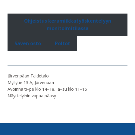
Ohjeistus keramiikkatyöskentelyyn
monitoimitilassa
Saven osto
Poltot
Järvenpään Taidetalo
Myllytie 13 A, Järvenpää
Avoinna ti–pe klo 14–18, la–su klo 11–15
Näyttelyihin vapaa pääsy.