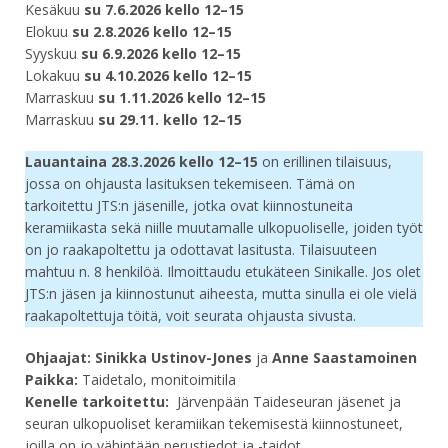
Kesäkuu
su 7.6.2026 kello 12–15
Elokuu
su 2.8.2026 kello 12–15
Syyskuu
su 6.9.2026 kello 12–15
Lokakuu
su 4.10.2026 kello 12–15
Marraskuu
su 1.11.2026 kello 12–15
Marraskuu
su 29.11. kello 12–15
Lauantaina 28.3.2026 kello 12–15
on erillinen tilaisuus,
jossa on ohjausta lasituksen tekemiseen. Tämä on
tarkoitettu JTS:n jäsenille, jotka ovat kiinnostuneita
keramiikasta sekä niille muutamalle ulkopuoliselle, joiden työt
on jo raakapoltettu ja odottavat lasitusta. Tilaisuuteen
mahtuu n. 8 henkilöä. Ilmoittaudu etukäteen Sinikalle. Jos olet
JTS:n jäsen ja kiinnostunut aiheesta, mutta sinulla ei ole vielä
raakapoltettuja töitä, voit seurata ohjausta sivusta.
Ohjaajat: Sinikka Ustinov-Jones
ja
Anne Saastamoinen
Paikka:
Taidetalo, monitoimitila
Kenelle tarkoitettu:
Järvenpään Taideseuran jäsenet ja
seuran ulkopuoliset keramiikan tekemisestä kiinnostuneet,
joilla on jo vähintään perustiedot ja -taidot