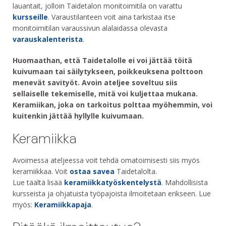
lauantait, jolloin Taidetalon monitoimitila on varattu
kursseille
. Varaustilanteen voit aina tarkistaa itse
monitoimitilan varaussivun alalaidassa olevasta
varauskalenterista
.
Huomaathan, että Taidetalolle ei voi jättää töitä
kuivumaan tai säilytykseen, poikkeuksena polttoon
menevät savityöt. Avoin ateljee soveltuu siis
sellaiselle tekemiselle, mitä voi kuljettaa mukana.
Keramiikan, joka on tarkoitus polttaa myöhemmin, voi
kuitenkin jättää hyllylle kuivumaan.
Keramiikka
Avoimessa ateljeessa voit tehdä omatoimisesti siis myös
keramiikkaa. Voit
ostaa savea
Taidetalolta.
Lue täältä lisää
keramiikkatyöskentelystä
. Mahdollisista
kursseista ja ohjatuista työpajoista ilmoitetaan erikseen. Lue
myös:
Keramiikkapaja
.