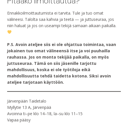
Pitääkö ilmoittautua?
Ennakkoilmoittautumista ei tarvita. Tule ja tuo omat
välineesi. Talolta saa kahvia ja teetä — ja juttuseuraa, jos
niin haluat ja jos on useampi tekijä samaan aikaan paikalla.
P.S. Avoin ateljee siis ei ole ohjattua toimintaa, vaan
jokainen tuo omat välineensä itse ja voi puuhailla
rauhassa. Jos on monta tekijää paikalla, on myös
juttuseuraa. Tämä on siis jäsenille tarjottu
mahdollisuus, koska ei ole työtiloja eikä
mahdollisuutta tehdä taidetta kotona. Siksi avoin
ateljee tarjotaan käyttöön.
Järvenpään Taidetalo
Myllytie 13 A, Järvenpää
Avoinna ti–pe klo 14–18, la–su klo 11–15
Vapaa pääsy