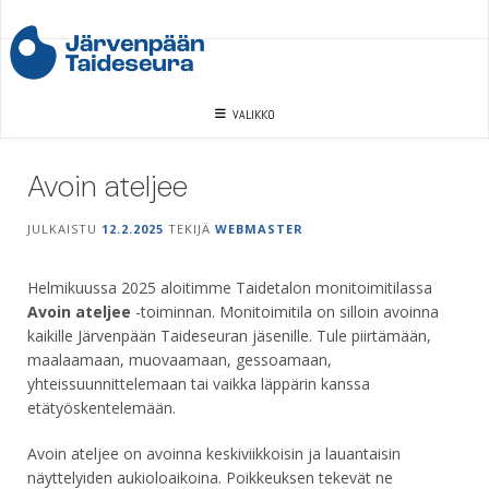
Skip
to
content
VALIKKO
Avoin ateljee
JULKAISTU
12.2.2025
TEKIJÄ
WEBMASTER
Helmikuussa 2025 aloitimme Taidetalon monitoimitilassa
Avoin ateljee
-toiminnan. Monitoimitila on silloin avoinna
kaikille Järvenpään Taideseuran jäsenille. Tule piirtämään,
maalaamaan, muovaamaan, gessoamaan,
yhteissuunnittelemaan tai vaikka läppärin kanssa
etätyöskentelemään.
Avoin ateljee on avoinna keskiviikkoisin ja lauantaisin
näyttelyiden aukioloaikoina. Poikkeuksen tekevät ne