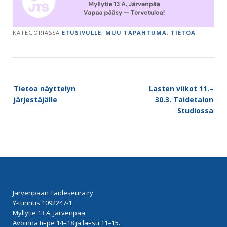
KATEGORIASSA
ETUSIVULLE
,
MUU TAPAHTUMA
,
TIETOA
Post
Tietoa näyttelyn
Lasten viikot 11.–
navigation
järjestäjälle
30.3. Taidetalon
Studiossa
Järvenpään Taideseura ry
Y-tunnus 1092247-1
Myllytie 13 A, Järvenpää
Avoinna ti–pe 14–18 ja la–su 11–15.