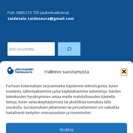
Puh. 0400 213 720 (aukioloaikoina)
taidetalo.taideseura@gmail.com
Etsi
Hallinnoi suostumusta
Facebook
Instagram
Parhaan kokemuksen tarjoamiseksi käytämme teknologioita, kuten
evästeitä, tallentaaksemme ja/tai käyttääksemme laitetietoja. Näiden
tekniikoiden hyväksyminen antaa meille mahdollisuuden käsitellä
Tilaa uutiskirje
tietoja, kuten selauskäyttäytymistä tai yksilöllisiä tunnuksia tällä
sivustolla. Suostumuksen jättäminen tai peruuttaminen voi vaikuttaa
haitallisesti tiettyihin ominaisuuksiin ja toimintoihin.
Tietoja evästeistä
Tietosuojaseloste
Hyväksy