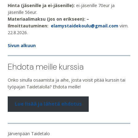
Hinta (jäsenille ja ei-jäsenille):
ei-jäsenille 70eur ja
jäsenille 56eur.
Materiaalimaksu (jos on erikseen): –
Ilmoittautuminen:
elamystaidekoulu@gmail.com
viim.
22.8.2026.
Sivun alkuun
Ehdota meille kurssia
Onko sinulla osaamista ja aihe, josta voisit pitää kurssin tai
työpajan Taidetalolla? Ehdota meille!
Lue lisää ja lähetä ehdotus
Järvenpään Taidetalo