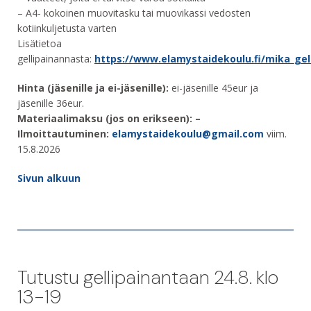
– ‎A4- kokoinen muovitasku tai muovikassi vedosten
kotiinkuljetusta varten
Lisätietoa
gellipainannasta:
https://www.elamystaidekoulu.fi/mika_gel
Hinta (jäsenille ja ei-jäsenille):
ei-jäsenille 45eur ja
jäsenille 36eur.
Materiaalimaksu (jos on erikseen): –
Ilmoittautuminen:
elamystaidekoulu@gmail.com
viim.
15.8.2026
Sivun alkuun
Tutustu gellipainantaan 24.8. klo
13-19