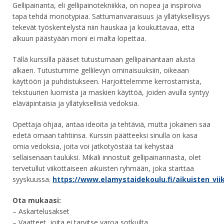
Gellipainanta, eli gellipainotekniikka, on nopea ja inspiroiva
tapa tehdä monotypiaa. Sattumanvaraisuus ja yllätyksellisyys
tekevät työskentelystä niin hauskaa ja koukuttavaa, että
alkuun päästyään moni ei malta lopettaa.
Tällä kurssilla pääset tutustumaan gellipainantaan alusta
alkaen. Tutustumme gellilevyn ominaisuuksiin, oikeaan
käyttöön ja puhdistukseen. Harjoittelemme kerrostamista,
tekstuurien luomista ja maskien käyttöä, joiden avulla syntyy
eläväpintaisia ja yllätyksellisiä vedoksia.
Opettaja ohjaa, antaa ideoita ja tehtäviä, mutta jokainen saa
edetä omaan tahtiinsa. Kurssin päätteeksi sinulla on kasa
omia vedoksia, joita voi jatkotyöstää tai kehystää
sellaisenaan tauluksi. Mikäli innostuit gellipainannasta, olet
tervetullut viikottaiseen aikuisten ryhmään, joka starttaa
syyskuussa.
https://www.elamystaidekoulu.fi/aikuisten_vi
Ota mukaasi:
– Askartelusakset
– Vaatteet, joita ei tarvitse varoa sotkuilta