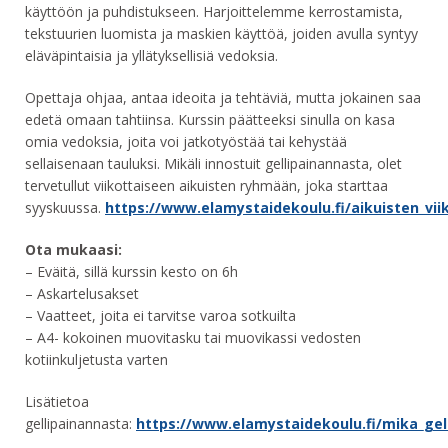
käyttöön ja puhdistukseen. Harjoittelemme kerrostamista,
tekstuurien luomista ja maskien käyttöä, joiden avulla syntyy
eläväpintaisia ja yllätyksellisiä vedoksia.
Opettaja ohjaa, antaa ideoita ja tehtäviä, mutta jokainen saa
edetä omaan tahtiinsa. Kurssin päätteeksi sinulla on kasa
omia vedoksia, joita voi jatkotyöstää tai kehystää
sellaisenaan tauluksi. Mikäli innostuit gellipainannasta, olet
tervetullut viikottaiseen aikuisten ryhmään, joka starttaa
syyskuussa.
https://www.elamystaidekoulu.fi/aikuisten_vi
Ota mukaasi:
– ‎Eväitä, sillä kurssin kesto on 6h
– Askartelusakset
– Vaatteet, joita ei tarvitse varoa sotkuilta
– ‎A4- kokoinen muovitasku tai muovikassi vedosten
kotiinkuljetusta varten
Lisätietoa
gellipainannasta:
https://www.elamystaidekoulu.fi/mika_gel