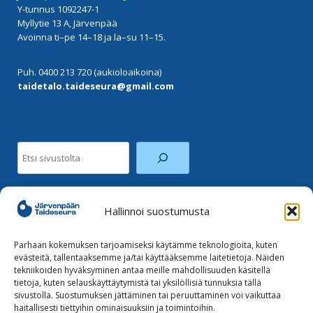
Y-tunnus 1092247-1
Myllytie 13 A, Järvenpää
Avoinna ti–pe 14–18 ja la–su 11–15.
Puh. 0400 213 720 (aukioloaikoina)
taidetalo.taideseura@gmail.com
Etsi
Hallinnoi suostumusta
Facebook
Instagram
Parhaan kokemuksen tarjoamiseksi käytämme teknologioita, kuten
evästeitä, tallentaaksemme ja/tai käyttääksemme laitetietoja. Näiden
tekniikoiden hyväksyminen antaa meille mahdollisuuden käsitellä
Tilaa uutiskirje
tietoja, kuten selauskäyttäytymistä tai yksilöllisiä tunnuksia tällä
sivustolla. Suostumuksen jättäminen tai peruuttaminen voi vaikuttaa
haitallisesti tiettyihin ominaisuuksiin ja toimintoihin.