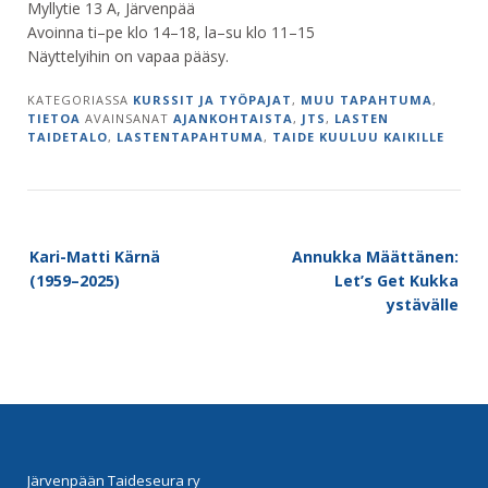
Myllytie 13 A, Järvenpää
Avoinna ti–pe klo 14–18, la–su klo 11–15
Näyttelyihin on vapaa pääsy.
KATEGORIASSA
KURSSIT JA TYÖPAJAT
,
MUU TAPAHTUMA
,
TIETOA
AVAINSANAT
AJANKOHTAISTA
,
JTS
,
LASTEN
TAIDETALO
,
LASTENTAPAHTUMA
,
TAIDE KUULUU KAIKILLE
Post
Kari-Matti Kärnä
Annukka Määttänen:
navigation
(1959–2025)
Let’s Get Kukka
ystävälle
Järvenpään Taideseura ry