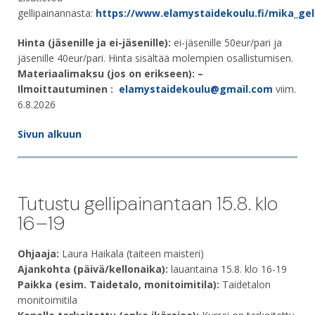
gellipainannasta:
https://www.elamystaidekoulu.fi/mika_gel
Hinta (jäsenille ja ei-jäsenille):
ei-jäsenille 50eur/pari ja
jäsenille 40eur/pari. Hinta sisältää molempien osallistumisen.
Materiaalimaksu (jos on erikseen): –
Ilmoittautuminen :
elamystaidekoulu@gmail.com
viim.
6.8.2026
Sivun alkuun
Tutustu gellipainantaan 15.8. klo
16–19
Ohjaaja:
Laura Haikala (taiteen maisteri)
Ajankohta (päivä/kellonaika):
lauantaina 15.8. klo 16-19
Paikka (esim. Taidetalo, monitoimitila):
Taidetalon
monitoimitila