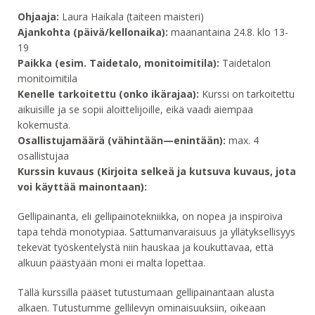
Ohjaaja:
Laura Haikala (taiteen maisteri)
Ajankohta (päivä/kellonaika):
maanantaina 24.8. klo 13-
19
Paikka (esim. Taidetalo, monitoimitila):
Taidetalon
monitoimitila
Kenelle tarkoitettu (onko ikärajaa):
Kurssi on tarkoitettu
aikuisille ja se sopii aloittelijoille, eikä vaadi aiempaa
kokemusta.
Osallistujamäärä (vähintään—enintään):
max. 4
osallistujaa
Kurssin kuvaus (Kirjoita selkeä ja kutsuva kuvaus, jota
voi käyttää mainontaan):
Gellipainanta, eli gellipainotekniikka, on nopea ja inspiroiva
tapa tehdä monotypiaa. Sattumanvaraisuus ja yllätyksellisyys
tekevät työskentelystä niin hauskaa ja koukuttavaa, että
alkuun päästyään moni ei malta lopettaa.
Tällä kurssilla pääset tutustumaan gellipainantaan alusta
alkaen. Tutustumme gellilevyn ominaisuuksiin, oikeaan