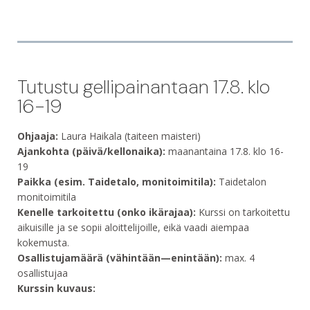
Tutustu gellipainantaan 17.8. klo
16-19
Ohjaaja:
Laura Haikala (taiteen maisteri)
Ajankohta (päivä/kellonaika):
maanantaina 17.8. klo 16-
19
Paikka (esim. Taidetalo, monitoimitila):
Taidetalon
monitoimitila
Kenelle tarkoitettu (onko ikärajaa):
Kurssi on tarkoitettu
aikuisille ja se sopii aloittelijoille, eikä vaadi aiempaa
kokemusta.
Osallistujamäärä (vähintään—enintään):
max. 4
osallistujaa
Kurssin kuvaus: