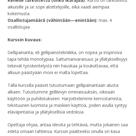
Kenelle tarkoitettu (onko ikärajaa):
Kurssi on tarkoitettu
aikuisille ja se sopii aloittelijoille, eikä vaadi aiempaa
kokemusta.
Osallistujamäärä (vähintään—enintään):
max. 4
osallistujaa
Kurssin kuvaus:
Gellipainanta, eli gellipainotekniikka, on nopea ja inspiroiva
tapa tehdä monotypiaa. Sattumanvaraisuus ja yllätyksellisyys
tekevät työskentelystä niin hauskaa ja koukuttavaa, että
alkuun päästyään moni ei malta lopettaa.
Tällä kurssilla pääset tutustumaan gellipainantaan alusta
alkaen. Tutustumme gellilevyn ominaisuuksiin, oikeaan
käyttöön ja puhdistukseen. Harjoittelemme kerrostamista,
tekstuurien luomista ja maskien käyttöä, joiden avulla syntyy
eläväpintaisia ja yllätyksellisiä vedoksia.
Opettaja ohjaa, antaa ideoita ja tehtäviä, mutta jokainen saa
edetä omaan tahtiinsa. Kurssin päätteeksi sinulla on kasa