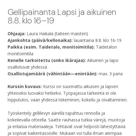
Gellipainanta Lapsi ja aikuinen
8.8. klo 16–19
Ohjaaja:
Laura Haikala (taiteen maisteri)
Ajankohta (päivä/kellonaika):
lauantaina 8.8. klo 16-19
Paikka (esim. Taidetalo, monitoimitila):
Taidetalon
monitoimitila
Kenelle tarkoitettu (onko ikärajaa):
Aikuinen ja lapsi
osallistuvat yhdessä
Osallistujamäärä (vähintään—enintään):
max. 3 paria
Kurssin kuvaus:
Kurssi on suunnattu aikuisen ja lapsen
yhteiseksi luovaksi hetkeksi. Työpajassa tärkeintä ei ole
lopputulos, vaan yhdessä tekeminen, kokeilu ja oivaltaminen.
Työskentely gellilevyn äärellä tapahtuu rennolla ja
kokeilevalla otteella. Saatte rauhassa tutkia värejä, muotoja
ja erilaisia materiaaleja. Tehtävät ovat helposti lähestyttäviä
ja sopivat kaikentasoisille. Mukaan voi tulla ilman aiempaa