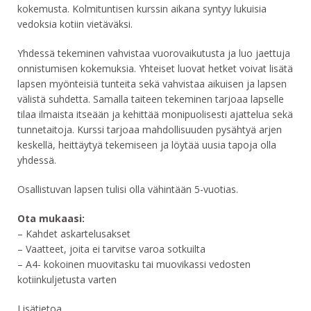
kokemusta. Kolmituntisen kurssin aikana syntyy lukuisia
vedoksia kotiin vietäväksi.
Yhdessä tekeminen vahvistaa vuorovaikutusta ja luo jaettuja
onnistumisen kokemuksia. Yhteiset luovat hetket voivat lisätä
lapsen myönteisiä tunteita sekä vahvistaa aikuisen ja lapsen
välistä suhdetta. Samalla taiteen tekeminen tarjoaa lapselle
tilaa ilmaista itseään ja kehittää monipuolisesti ajattelua sekä
tunnetaitoja. Kurssi tarjoaa mahdollisuuden pysähtyä arjen
keskellä, heittäytyä tekemiseen ja löytää uusia tapoja olla
yhdessä.
Osallistuvan lapsen tulisi olla vähintään 5-vuotias.
Ota mukaasi:
– Kahdet askartelusakset
– Vaatteet, joita ei tarvitse varoa sotkuilta
– ‎A4- kokoinen muovitasku tai muovikassi vedosten
kotiinkuljetusta varten
Lisätietoa