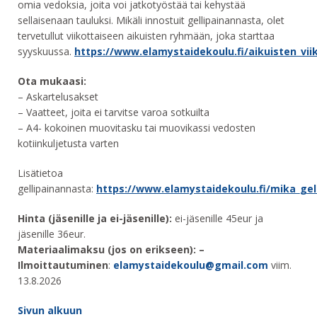
omia vedoksia, joita voi jatkotyöstää tai kehystää
sellaisenaan tauluksi. Mikäli innostuit gellipainannasta, olet
tervetullut viikottaiseen aikuisten ryhmään, joka starttaa
syyskuussa.
https://www.elamystaidekoulu.fi/aikuisten_vi
Ota mukaasi:
– Askartelusakset
– Vaatteet, joita ei tarvitse varoa sotkuilta
– ‎A4- kokoinen muovitasku tai muovikassi vedosten
kotiinkuljetusta varten
Lisätietoa
gellipainannasta:
https://www.elamystaidekoulu.fi/mika_gel
Hinta (jäsenille ja ei-jäsenille):
ei-jäsenille 45eur ja
jäsenille 36eur.
Materiaalimaksu (jos on erikseen): –
Ilmoittautuminen
:
elamystaidekoulu@gmail.com
viim.
13.8.2026
Sivun alkuun