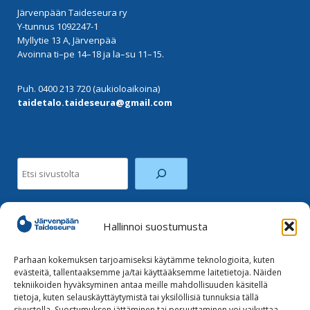
Järvenpään Taideseura ry
Y-tunnus 1092247-1
Myllytie 13 A, Järvenpää
Avoinna ti–pe 14–18 ja la–su 11–15.
Puh. 0400 213 720 (aukioloaikoina)
taidetalo.taideseura@gmail.com
Etsi
Hallinnoi suostumusta
Facebook
Instagram
Parhaan kokemuksen tarjoamiseksi käytämme teknologioita, kuten
evästeitä, tallentaaksemme ja/tai käyttääksemme laitetietoja. Näiden
tekniikoiden hyväksyminen antaa meille mahdollisuuden käsitellä
Tilaa uutiskirje
tietoja, kuten selauskäyttäytymistä tai yksilöllisiä tunnuksia tällä
sivustolla. Suostumuksen jättäminen tai peruuttaminen voi vaikuttaa