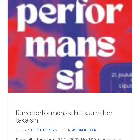
Runoperformanssi kutsuu valon
takaisin
JULKAISTU
13.11.2025
TEKIJÄ
WEBMASTER
Korpijalka-työryhmä 21.12.2025 klo 18.30 Järvenpään