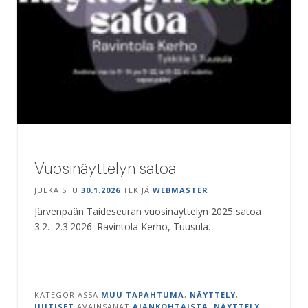
Vuosinäyttelyn satoa
JULKAISTU
30.1.2026
TEKIJÄ
WEBMASTER
Järvenpään Taideseuran vuosinäyttelyn 2025 satoa
3.2.–2.3.2026. Ravintola Kerho, Tuusula.
KATEGORIASSA
MUU TAPAHTUMA
,
NÄYTTELY
,
UUTISET
AVAINSANAT
AJANKOHTAISTA
,
NÄYTTELY
,