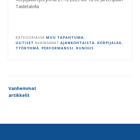
Taidetalolla
KATEGORIASSA
MUU TAPAHTUMA
,
UUTISET
AVAINSANAT
AJANKOHTAISTA
,
KORPIJALKA-
TYÖRYHMÄ
,
PERFORMANSSI
,
RUNOUS
Artikkelien
Vanhemmat
selaus
artikkelit