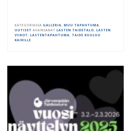
KATEGORIASSA
GALLERIA
,
MUU TAPAHTUMA
,
UUTISET
AVAINSANAT
LASTEN TAIDETALO
,
LASTEN
VIIKOT
,
LASTENTAPAHTUMA
,
TAIDE KUULUU
KAIKILLE