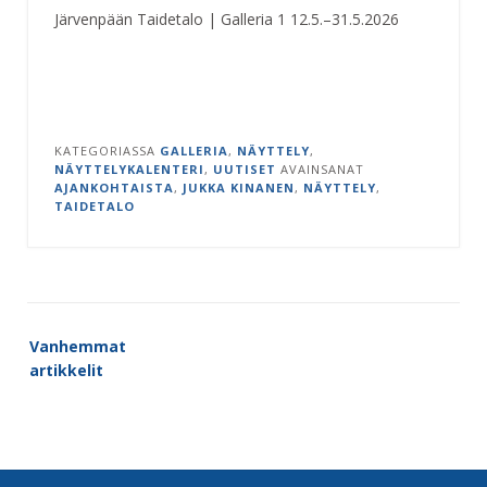
Järvenpään Taidetalo | Galleria 1 12.5.–31.5.2026
KATEGORIASSA
GALLERIA
,
NÄYTTELY
,
NÄYTTELYKALENTERI
,
UUTISET
AVAINSANAT
AJANKOHTAISTA
,
JUKKA KINANEN
,
NÄYTTELY
,
TAIDETALO
Artikkelien
Vanhemmat
selaus
artikkelit