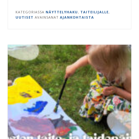
KATEGORIASSA
NÄYTTELYHAKU
,
TAITEILIJALLE
,
UUTISET
AVAINSANAT
AJANKOHTAISTA