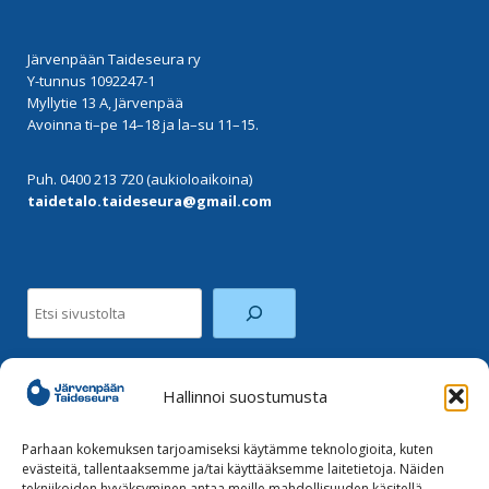
Järvenpään Taideseura ry
Y-tunnus 1092247-1
Myllytie 13 A, Järvenpää
Avoinna ti–pe 14–18 ja la–su 11–15.
Puh. 0400 213 720 (aukioloaikoina)
taidetalo.taideseura@gmail.com
Etsi
Hallinnoi suostumusta
Facebook
Instagram
Parhaan kokemuksen tarjoamiseksi käytämme teknologioita, kuten
evästeitä, tallentaaksemme ja/tai käyttääksemme laitetietoja. Näiden
tekniikoiden hyväksyminen antaa meille mahdollisuuden käsitellä