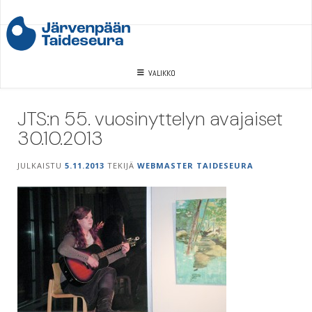
Skip
to
content
VALIKKO
JTS:n 55. vuosinyttelyn avajaiset
30.10.2013
JULKAISTU
5.11.2013
TEKIJÄ
WEBMASTER TAIDESEURA