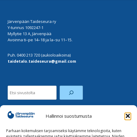
Järvenpään Taideseura ry
Y-tunnus 1092247-1
Myllytie 13 A, Järvenpää
Avoinna ti–pe 14–18 ja la–su 11–15.
Puh. 0400 213 720 (aukioloaikoina)
taidetalo.taideseura@gmail.com
Etsi
Hallinnoi suostumusta
Facebook
Instagram
Parhaan kokemuksen tarjoamiseksi käytämme teknologioita, kuten
evästeitä, tallentaaksemme ja/tai käyttääksemme laitetietoja. Näiden