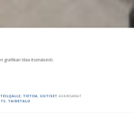
rafiikan tilaa itsenäisesti.
TEILIJALLE
,
TIETOA
,
UUTISET
AVAINSANAT
JTS
,
TAIDETALO