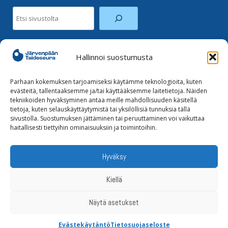
Etsi
Hallinnoi suostumusta
Facebook
Instagram
Parhaan kokemuksen tarjoamiseksi käytämme teknologioita, kuten
evästeitä, tallentaaksemme ja/tai käyttääksemme laitetietoja. Näiden
tekniikoiden hyväksyminen antaa meille mahdollisuuden käsitellä
Tilaa uutiskirje
tietoja, kuten selauskäyttäytymistä tai yksilöllisiä tunnuksia tällä
sivustolla. Suostumuksen jättäminen tai peruuttaminen voi vaikuttaa
haitallisesti tiettyihin ominaisuuksiin ja toimintoihin.
Tietoja evästeistä
Tietosuojaseloste
Hyväksy
Kiellä
Näytä asetukset
ETUSIVU
AJANKOHTAISTA
YHDISTYS
TAITEILIJALLE
NÄYTTELYT & TAPAHTUMAT
Evästekäytäntö
Tietosuojaseloste
TILAA UUTISKIRJE