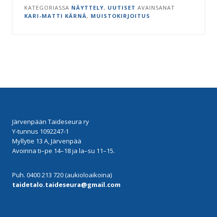
KATEGORIASSA
NÄYTTELY
,
UUTISET
AVAINSANAT
KARI-MATTI KÄRNÄ
,
MUISTOKIRJOITUS
Järvenpään Taideseura ry
Y-tunnus 1092247-1
Myllytie 13 A, Järvenpää
Avoinna ti–pe 14–18 ja la–su 11–15.
Puh. 0400 213 720 (aukioloaikoina)
taidetalo.taideseura@gmail.com