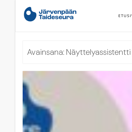
Skip
to
content
ETUS
Avainsana:
Näyttelyassistentti