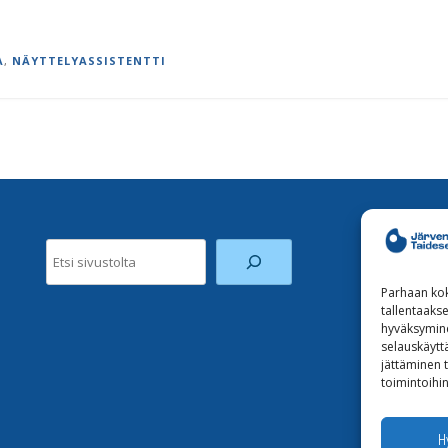
A
,
NÄYTTELYASSISTENTTI
Etsi
Parhaan kok
tallentaaks
hyväksymine
selauskäyttä
jättäminen t
toimintoihin
H