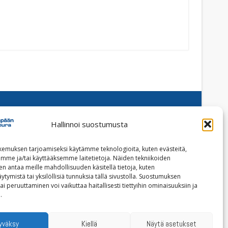
Hallinnoi suostumusta
Facebook
Instagram
emuksen tarjoamiseksi käytämme teknologioita, kuten evästeitä,
emme ja/tai käyttääksemme laitetietoja. Näiden tekniikoiden
Tilaa uutiskirje
n antaa meille mahdollisuuden käsitellä tietoja, kuten
ytymistä tai yksilöllisiä tunnuksia tällä sivustolla. Suostumuksen
ai peruuttaminen voi vaikuttaa haitallisesti tiettyihin ominaisuuksiin ja
Tietoja evästeistä
.
Tietosuojaseloste
yväksy
Kiellä
Näytä asetukset