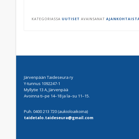
KATEGORIASSA
UUTISET
AVAINSANAT
AJANKOHTAIST
Järvenpään Taideseura ry
Y-tunnus 1092247-1
Myllytie 13 A, Järvenpää
Avoinna ti–pe 14–18 ja la–su 11–15.
Puh. 0400 213 720 (aukioloaikoina)
taidetalo.taideseura@gmail.com