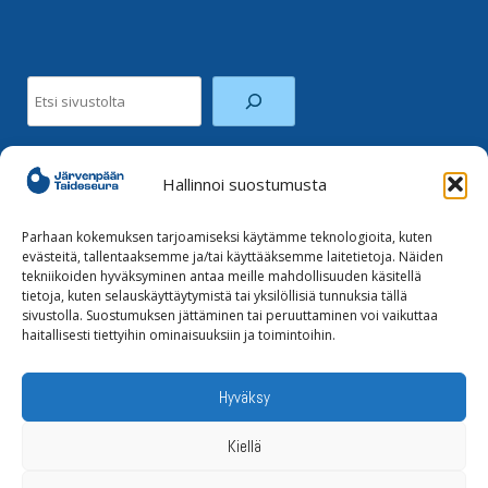
Etsi
Hallinnoi suostumusta
Facebook
Instagram
Parhaan kokemuksen tarjoamiseksi käytämme teknologioita, kuten
evästeitä, tallentaaksemme ja/tai käyttääksemme laitetietoja. Näiden
tekniikoiden hyväksyminen antaa meille mahdollisuuden käsitellä
Tilaa uutiskirje
tietoja, kuten selauskäyttäytymistä tai yksilöllisiä tunnuksia tällä
sivustolla. Suostumuksen jättäminen tai peruuttaminen voi vaikuttaa
haitallisesti tiettyihin ominaisuuksiin ja toimintoihin.
Tietoja evästeistä
Tietosuojaseloste
Hyväksy
Kiellä