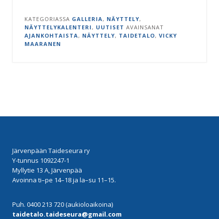
KATEGORIASSA
GALLERIA
,
NÄYTTELY
,
NÄYTTELYKALENTERI
,
UUTISET
AVAINSANAT
AJANKOHTAISTA
,
NÄYTTELY
,
TAIDETALO
,
VICKY
MAARANEN
Järvenpään Taideseura ry
Y-tunnus 1092247-1
Myllytie 13 A, Järvenpää
Avoinna ti–pe 14–18 ja la–su 11–15.
Puh. 0400 213 720 (aukioloaikoina)
taidetalo.taideseura@gmail.com