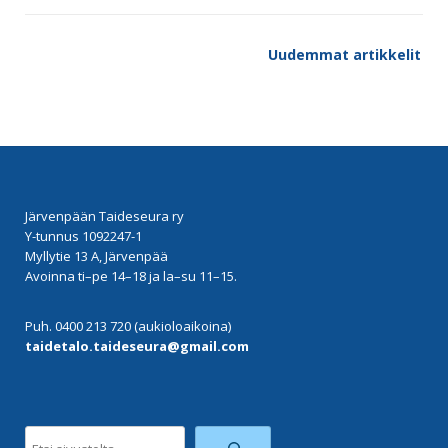
Artikkelien
Uudemmat artikkelit
selaus
Järvenpään Taideseura ry
Y-tunnus 1092247-1
Myllytie 13 A, Järvenpää
Avoinna ti–pe 14–18 ja la–su 11–15.
Puh. 0400 213 720 (aukioloaikoina)
taidetalo.taideseura@gmail.com
Etsi