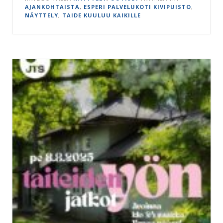
AJANKOHTAISTA
,
ESPERI PALVELUKOTI KIVIPUISTO
,
NÄYTTELY
,
TAIDE KUULUU KAIKILLE