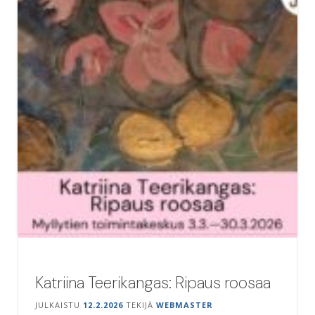
Katriina Teerikangas: Ripaus roosaa
JULKAISTU
12.2.2026
TEKIJÄ
WEBMASTER