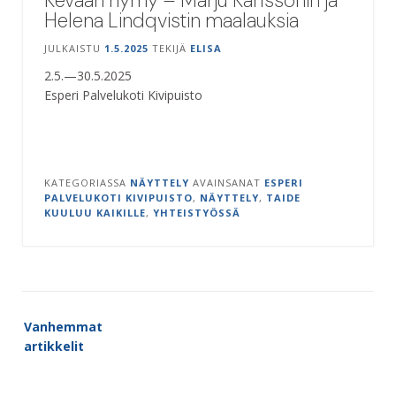
Helena Lindqvistin maalauksia
JULKAISTU
1.5.2025
TEKIJÄ
ELISA
2.5.—30.5.2025
Esperi Palvelukoti Kivipuisto
KATEGORIASSA
NÄYTTELY
AVAINSANAT
ESPERI
PALVELUKOTI KIVIPUISTO
,
NÄYTTELY
,
TAIDE
KUULUU KAIKILLE
,
YHTEISTYÖSSÄ
Artikkelien
Vanhemmat
selaus
artikkelit