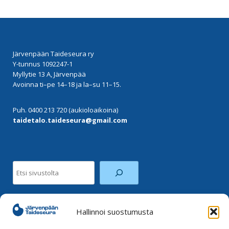
Järvenpään Taideseura ry
Y-tunnus 1092247-1
Myllytie 13 A, Järvenpää
Avoinna ti–pe 14–18 ja la–su 11–15.
Puh. 0400 213 720 (aukioloaikoina)
taidetalo.taideseura@gmail.com
Etsi
Hallinnoi suostumusta
Facebook