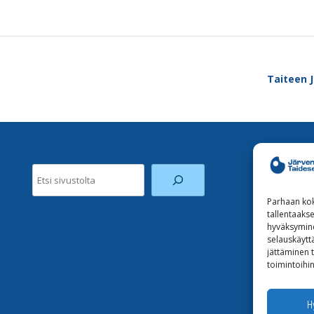
Taiteen J
Etsi
Parhaan kok
tallentaaks
hyväksymine
selauskäyttä
jättäminen t
toimintoihin
H