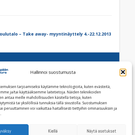
oulutalo – Take away- myyntinäyttely 4.-22.12.2013
Hallinnoi suostumusta
Facebook
Instagram
emuksen tarjoamiseksi käytämme teknologioita, kuten evästeitä,
emme ja/tai käyttääksemme laitetietoja. Näiden tekniikoiden
Tilaa uutiskirje
n antaa meille mahdollisuuden käsitellä tietoja, kuten
ytymistä tai yksilöllisiä tunnuksia tällä sivustolla. Suostumuksen
ai peruuttaminen voi vaikuttaa haitallisesti tiettyihin ominaisuuksiin ja
Tietoja evästeistä
.
Tietosuojaseloste
yväksy
Kiellä
Näytä asetukset