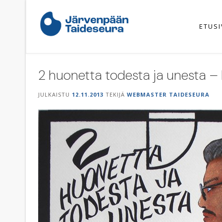
Skip
to
content
ETUS
2 huonetta todesta ja unesta – 
JULKAISTU
12.11.2013
TEKIJÄ
WEBMASTER TAIDESEURA