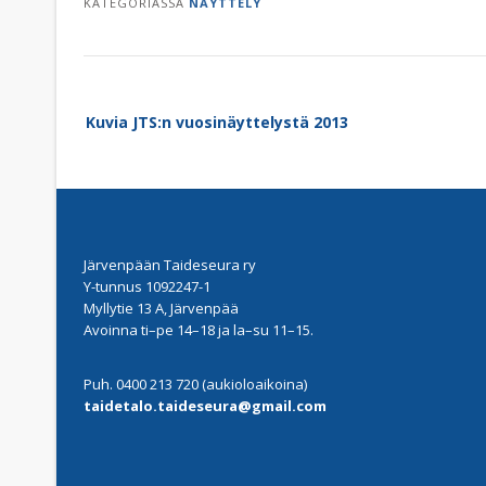
KATEGORIASSA
NÄYTTELY
Post
Kuvia JTS:n vuosinäyttelystä 2013
navigation
Järvenpään Taideseura ry
Y-tunnus 1092247-1
Myllytie 13 A, Järvenpää
Avoinna ti–pe 14–18 ja la–su 11–15.
Puh. 0400 213 720 (aukioloaikoina)
taidetalo.taideseura@gmail.com