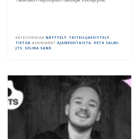
KATEGORIASSA
NÄYTTELY
,
TAITEILIJAESITTELY
,
TIETOA
AVAINSANAT
AJANKOHTAISTA
,
HETA SALMI
,
JTS
,
SELINA SAND