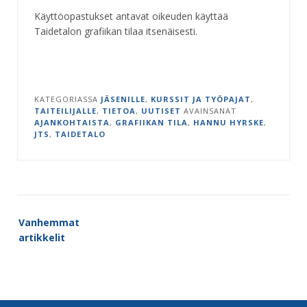
Käyttöopastukset antavat oikeuden käyttää
Taidetalon grafiikan tilaa itsenäisesti.
KATEGORIASSA
JÄSENILLE
,
KURSSIT JA TYÖPAJAT
,
TAITEILIJALLE
,
TIETOA
,
UUTISET
AVAINSANAT
AJANKOHTAISTA
,
GRAFIIKAN TILA
,
HANNU HYRSKE
,
JTS
,
TAIDETALO
Artikkelien
Vanhemmat
selaus
artikkelit