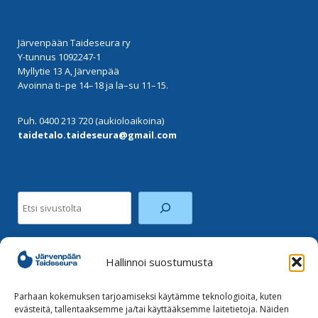
Järvenpään Taideseura ry
Y-tunnus 1092247-1
Myllytie 13 A, Järvenpää
Avoinna ti–pe 14–18 ja la–su 11–15.
Puh. 0400 213 720 (aukioloaikoina)
taidetalo.taideseura@gmail.com
Etsi
Hallinnoi suostumusta
Facebook
Instagram
Parhaan kokemuksen tarjoamiseksi käytämme teknologioita, kuten
evästeitä, tallentaaksemme ja/tai käyttääksemme laitetietoja. Näiden