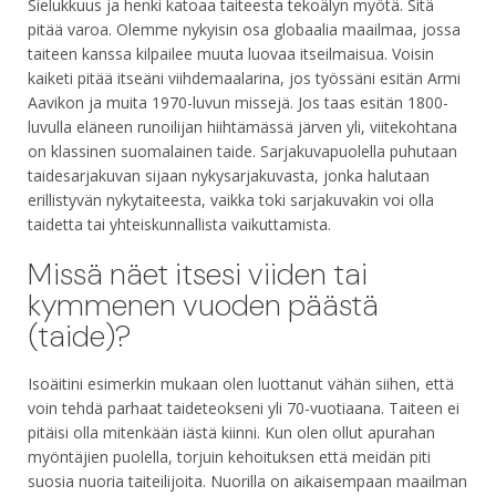
Sielukkuus ja henki katoaa taiteesta tekoälyn myötä. Sitä
pitää varoa. Olemme nykyisin osa globaalia maailmaa, jossa
taiteen kanssa kilpailee muuta luovaa itseilmaisua. Voisin
kaiketi pitää itseäni viihdemaalarina, jos työssäni esitän Armi
Aavikon ja muita 1970-luvun missejä. Jos taas esitän 1800-
luvulla eläneen runoilijan hiihtämässä järven yli, viitekohtana
on klassinen suomalainen taide. Sarjakuvapuolella puhutaan
taidesarjakuvan sijaan nykysarjakuvasta, jonka halutaan
erillistyvän nykytaiteesta, vaikka toki sarjakuvakin voi olla
taidetta tai yhteiskunnallista vaikuttamista.
Missä näet itsesi viiden tai
kymmenen vuoden päästä
(taide)?
Isoäitini esimerkin mukaan olen luottanut vähän siihen, että
voin tehdä parhaat taideteokseni yli 70-vuotiaana. Taiteen ei
pitäisi olla mitenkään iästä kiinni. Kun olen ollut apurahan
myöntäjien puolella, torjuin kehoituksen että meidän piti
suosia nuoria taiteilijoita. Nuorilla on aikaisempaan maailman