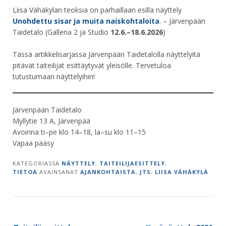
Liisa Vähäkylän teoksia on parhaillaan esillä näyttely
Unohdettu sisar ja muita naiskohtaloita
. – Järvenpään
Taidetalo (Galleria 2 ja Studio
12.6.–18.6.2026
)
Tässä artikkelisarjassa Järvenpään Taidetalolla näyttelyitä
pitävät taiteilijat esittäytyvät yleisölle. Tervetuloa
tutustumaan näyttelyihin!
Järvenpään Taidetalo
Myllytie 13 A, Järvenpää
Avoinna ti–pe klo 14–18, la–su klo 11–15
Vapaa pääsy
KATEGORIASSA
NÄYTTELY
,
TAITEILIJAESITTELY
,
TIETOA
AVAINSANAT
AJANKOHTAISTA
,
JTS
,
LIISA VÄHÄKYLÄ
Post