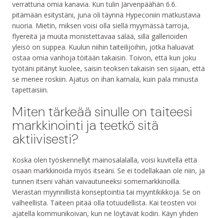
verrattuna omia kanavia. Kun tulin Järvenpäähän 6.6.
pitämään esitystäni, juna oli täynnä Hypeconiin matkustavia
nuoria. Mietin, miksen voisi olla siellä myymässä tarroja,
flyereitä ja muuta monistettavaa sälää, sillä gallerioiden
yleisö on suppea. Kuulun niihin taiteilijoihin, jotka haluavat
ostaa omia vanhoja töitään takaisin. Toivon, että kun joku
työtäni pitänyt kuolee, saisin teoksen takaisin sen sijaan, että
se menee roskiin. Ajatus on ihan kamala, kuin pala minusta
tapettaisiin.
Miten tärkeää sinulle on taiteesi
markkinointi ja teetkö sitä
aktiivisesti?
Koska olen työskennellyt mainosalalalla, voisi kuvitella että
osaan markkinoida myös itseäni. Se ei todellakaan ole niin, ja
tunnen itseni vähän vaivautuneeksi somemarkkinoilla.
Vierastan myynnillistä konseptointia tai myyntikikkoja. Se on
valheellista. Taiteen pitää olla totuudellista. Kai teosten voi
ajatella kommunikoivan, kun ne löytävät kodin. Käyn yhden