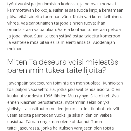
työni vuoksi paljon ihmisten kodeissa, ja ne ovat monasti
kammottavan kolkkoja. Niihin ei saa tuoda kirjoja keräämään
pölyä eikä taidetta tuomaan väriä. Kukin väri kuten keltainen,
vihreä, vaaleanpunainen tai jopa sininen tuovat ihan
omanlaistaan valoa tilaan. Värejä kohtaan tunnetaan pelkoa
ja jopa inhoa. Suuri taiteen ystävä ostaa taidetta komeroon
ja vaihtelee mitä pitää esillä mielentilansa tai vuodenajan
mukaan.
Miten Taideseura voisi mielestäsi
paremmin tukea taiteilijoita?
Järvenpään taideseuran toiminta on monipuolista. Kunnioitan
tosi paljon vapaaehtoisia, jotka jaksavat tehdä asioita. Olen
kuulunut vuodesta 1996 lähtien Muu ry:hyn. Sillä oli tehtävä
ennen Kiasman perustamista, nyttemmin sekin on yksi
yhdistys tai instituutio muiden joukossa. Instituutiot tekevät
usein asioita perinteiden vuoksi ja siksi niiden on vaikea
uusiutua. Tämän ongelman olen kohdannut Turun
taiteilijaseurassa, jonka hallituksen varajäsen olen toista