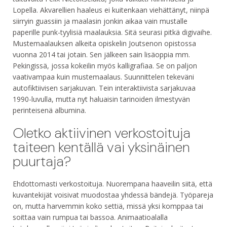
Lopella. Akvarellien haaleus ei kuitenkaan viehättänyt, niinpä
siirryin guassiin ja maalasin jonkin aikaa vain mustalle
paperille punk-tyylisiä maalauksia. Sitä seurasi pitkä digivaihe.
Mustemaalauksen alkeita opiskelin Joutsenon opistossa
vuonna 2014 tai jotain. Sen jälkeen sain lisäoppia mm.
Pekingissä, jossa kokeilin myös kalligrafiaa. Se on paljon
vaativampaa kuin mustemaalaus. Suunnittelen tekeväni
autofiktiivisen sarjakuvan. Tein interaktiivista sarjakuvaa
1990-luvulla, mutta nyt haluaisin tarinoiden ilmestyvän
perinteisenä albumina.
Oletko aktiivinen verkostoituja
taiteen kentällä vai yksinäinen
puurtaja?
Ehdottomasti verkostoituja. Nuorempana haaveilin siitä, että
kuvantekijät voisivat muodostaa yhdessä bändejä. Työpareja
on, mutta harvemmin koko settiä, missä yksi komppaa tai
soittaa vain rumpua tai bassoa. Animaatioalalla