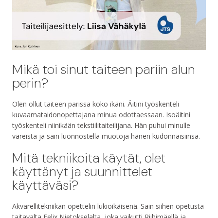
Mikä toi sinut taiteen pariin alun
perin?
Olen ollut taiteen parissa koko ikäni. Äitini työskenteli
kuvaamataidonopettajana minua odottaessaan. Isoäitini
työskenteli niinikään tekstiilitaiteilijana. Hän puhui minulle
väreistä ja sain luonnostella muotoja hänen kudonnaisiinsa.
Mitä tekniikoita käytät, olet
käyttänyt ja suunnittelet
käyttäväsi?
Akvarellitekniikan opettelin lukioikäisenä. Sain siihen opetusta
taitavalta Felix Nietokselalta, joka vaikutti Riihimäellä ja