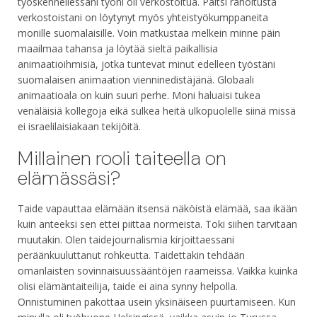
työskennellessäni työni oli verkostoitua. Paitsi rahoitusta
verkostoistani on löytynyt myös yhteistyökumppaneita
monille suomalaisille. Voin matkustaa melkein minne päin
maailmaa tahansa ja löytää sieltä paikallisia
animaatioihmisiä, jotka tuntevat minut edelleen työstäni
suomalaisen animaation vienninedistäjänä. Globaali
animaatioala on kuin suuri perhe. Moni haluaisi tukea
venäläisiä kollegoja eikä sulkea heitä ulkopuolelle siinä missä
ei israelilaisiakaan tekijöitä.
Millainen rooli taiteella on
elämässäsi?
Taide vapauttaa elämään itsensä näköistä elämää, saa ikään
kuin anteeksi sen ettei piittaa normeista. Toki siihen tarvitaan
muutakin. Olen taidejournalismia kirjoittaessani
peräänkuuluttanut rohkeutta. Taidettakin tehdään
omanlaisten sovinnaisuussääntöjen raameissa. Vaikka kuinka
olisi elämäntaiteilija, taide ei aina synny helpolla.
Onnistuminen pakottaa usein yksinäiseen puurtamiseen. Kun