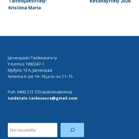
Taiteilijaesittely:
Kesänäyttely 2026
navigation
Kristiina Maria
Järvenpään Taideseura ry
Y-tunnus 1092247-1
Myllytie 13 A, Järvenpää
Avoinna ti–pe 14–18 ja la–su 11–15.
Puh. 0400 213 720 (aukioloaikoina)
taidetalo.taideseura@gmail.com
Etsi