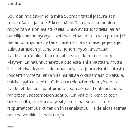
vuotta.
Seuraan mielenkiinnolla mitä Suomen taiteilijaseura saa
aikaan Aatos ja Jane Erkon säätiöltä saamallaan puolen
miljoonan euron avustuksella. Onko avustus todella laajan
taiteilijakunnan hyödyksi vai maksetaanko sillä vain palkkoja?
Sehän on myönnetty taiteilijaseuran ja sen jäsenjärjestöjen
sulauttamiseen yhtenä SKJL, johon myös Järvenpään
Taideseura kuuluu. Kirjoitin aiheesta pitkän jutun Long
Playhyn. En halunnut asettua puolesta enkä vastaan, mutta
ihmiset eivät kykene lukemaan sellaista journalismia. Jutusta
löydettiin virheitä, enkä viitsinyt alkaa oikaisemaan oikaisuja,
vaikka syytä olisi ollut. Odotan mielenkiinnolla myös, mitä
Taide-lehden uusi päätoimittaja saa aikaan. Lehtiuudistusta
rahoittaa Saastamoisen säätiö. Kun valtio leikkaa taiteen
tukemiselta, sitä korvaa yksityinen raha. Silloin taiteen
riippumattomuus kuitenkin kyseenalaistuu. Taide alkaa toimia
renkinä varakkaille vaikuttajille.
***