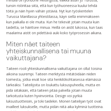
minulla oli työhuone Helsingissä, vaikka asuin jo Turussa,
tunsin ristiriitaa siitä, että kun työhuoneessa kuului tehdä
töitä ja näin hyvin vähän ystäviä. Nyt kun työskentelen
Turussa Manillassa yhteistilassa, käyn siellä enimmäkseen
kun paikalla ei ole muita. Kun he tekevät jotain muuta kuin
taidetta, se häiritsee minua. Heillä on aistit lukossa, kun taas
maalarina aistit on pidettävä auki koko työprosessin aikana.
Miten näet taiteen
yhteiskunnallisena tai muuna
vaikuttajana?
Taiteen rooli yhteiskunnallisena vaikuttajana on ollut toisina
aikoina suurempi. Taiteen merkitystä mitätöidään niiden
toimesta, jotka eivät koe sitä henkilökohtaisessa elämässä
tärkeäksi. Taiteilijoita on loukattu luksuspuheella, mutta en
pidä siitäkään, että taiteen pitää palvella jotain muuta
tarkoitusta kuten hyvinvointia. Design voi pyrkiä
luksustuotteisiin, ja toki taidekin. Monen taiteilijan työt ovat
irvailleet luksukselle, mutta pidän niitä aika kylminä tuotteina.