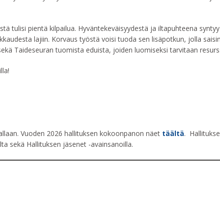
tä tulisi pientä kilpailua. Hyväntekeväisyydestä ja iltapuhteena syntyy 
kkaudesta lajiin. Korvaus työstä voisi tuoda sen lisäpotkun, jolla sa
 sekä Taideseuran tuomista eduista, joiden luomiseksi tarvitaan resurs
lla!
rrallaan. Vuoden 2026 hallituksen kokoonpanon näet
täältä
. Hallituks
ulta sekä Hallituksen jäsenet -avainsanoilla.