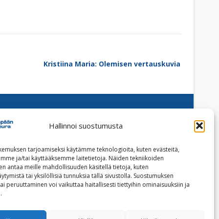
Kristiina Maria: Olemisen vertauskuvia
Hallinnoi suostumusta
Facebook
Instagram
emuksen tarjoamiseksi käytämme teknologioita, kuten evästeitä,
emme ja/tai käyttääksemme laitetietoja. Näiden tekniikoiden
Tilaa uutiskirje
n antaa meille mahdollisuuden käsitellä tietoja, kuten
ytymistä tai yksilöllisiä tunnuksia tällä sivustolla. Suostumuksen
ai peruuttaminen voi vaikuttaa haitallisesti tiettyihin ominaisuuksiin ja
Tietoja evästeistä
.
Tietosuojaseloste