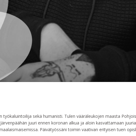
aton työkaluintoilija sekä humanisti. Tulen vääräleukojen maasta Pohjo
utin Järvenpäähän juuri ennen koronan alkua ja aloin kasvattamaan ju
alaismaisemissa. Päivätyössäni toimin vaativan erityisen tuen opiske