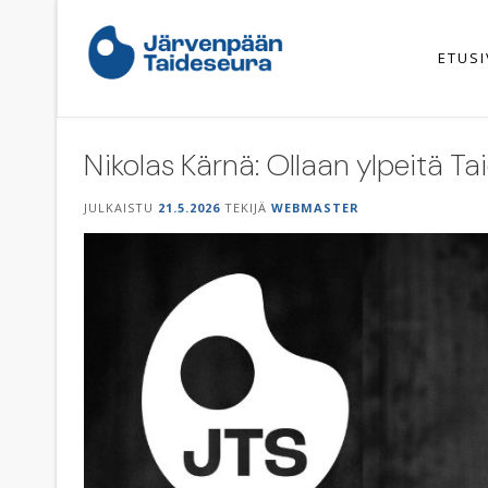
Skip
to
content
ETUS
Nikolas Kärnä: Ollaan ylpeitä 
JULKAISTU
21.5.2026
TEKIJÄ
WEBMASTER