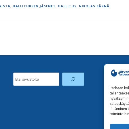
AISTA
,
HALLITUKSEN JÄSENET
,
HALLITUS
,
NIKOLAS KÄRNÄ
Etsi
Parhaan kok
tallentaaks
hyväksymine
selauskäyttä
jättäminen t
toimintoihin