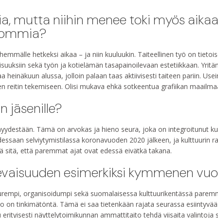
a, mutta niihin menee toki myös aikaa.
shommia?
mmälle hetkeksi aikaa – ja niin kuuluukin. Taiteellinen työ on tietoise
isuuksiin sekä työn ja kotielämän tasapainoilevaan estetiikkaan. Yri
 heinäkuun alussa, jolloin palaan taas aktiivisesti taiteen pariin. U
den reitin tekemiseen. Olisi mukava ehkä sotkeentua grafiikan maailm
 jäsenille?
ydestään. Tämä on arvokas ja hieno seura, joka on integroitunut kultt
essaan selviytymistilassa koronavuoden 2020 jälkeen, ja kulttuurin r
ää sitä, että paremmat ajat ovat edessä eivätkä takana.
ulevaisuuden esimerkiksi kymmenen vu
rempi, organisoidumpi sekä suomalaisessa kulttuurikentässä pare
 taso on tinkimätöntä. Tämä ei saa tietenkään rajata seurassa esiintyvä
 erityisesti näyttelytoimikunnan ammattitaito tehdä viisaita valintoja 