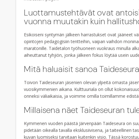
Luottamustehtävät ovat antoisi
vuonna muutakin kuin hallitu
Esikoiseni syntymän jälkeen harrastukset ovat jääneet vähe
opintojen pedagogisiin tentteihin, vaipan vaihdon monina
maratonille. Taidetalon työhuoneen vuokraus minulla alkaa
aiheuttanut tyhjiön, jonka jälkeen fokus löytää usein uu
Mitä haluaisit sanoa Taideseuran
Toivon Taideseuran jäsenien olevan ylpeitä omasta jäseny
vuosikymmenien aikana. Kulttuuriala on ollut kokonaisuud
onneksi väliaikaisia, ja voimme omilla toimillamme edist
Millaisena näet Taideseuran t
Kymmenen vuoden päästä Järvenpään Taideseura on suu
pidetään oikealla tavalla eksklusiivisena, ja taiteellinen
kuvan luomiseksi tarvitaan kuitenkin visio. Tässä korostuu