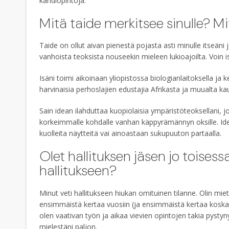
kandiopintoja.
Mitä taide merkitsee sinulle? Mite
Taide on ollut aivan pienestä pojasta asti minulle itseä
vanhoista teoksista nouseekin mieleen lukioajoilta. Voin
Isäni toimi aikoinaan yliopistossa biologianlaitoksella ja k
harvinaisia perhoslajien edustajia Afrikasta ja muualta k
Sain idean ilahduttaa kuopiolaisia ympäristöteoksellani,
korkeimmalle kohdalle vanhan käppyrämännyn oksille. Id
kuolleita näytteitä vai ainoastaan sukupuuton partaalla.
Olet hallituksen jäsen jo toise
hallitukseen?
Minut veti hallitukseen hiukan omituinen tilanne. Olin miet
ensimmäistä kertaa vuosiin (ja ensimmäistä kertaa koskaan 
olen vaativan työn ja aikaa vievien opintojen takia pystyn
mielestäni paljon.