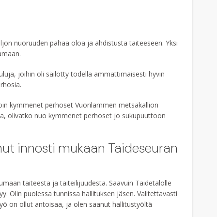
aljon nuoruuden pahaa oloa ja ahdistusta taiteeseen. Yksi
aamaan.
uluja, joihin oli säilötty todella ammattimaisesti hyvin
rhosia.
kannoin kymmenet perhoset Vuorilammen metsäkallion
aa, olivatko nuo kymmenet perhoset jo sukupuuttoon
inut innosti mukaan Taideseuran
umaan taiteesta ja taiteilijuudesta. Saavuin Taidetalolle
. Olin puolessa tunnissa hallituksen jäsen. Valitettavasti
ö on ollut antoisaa, ja olen saanut hallitustyöltä