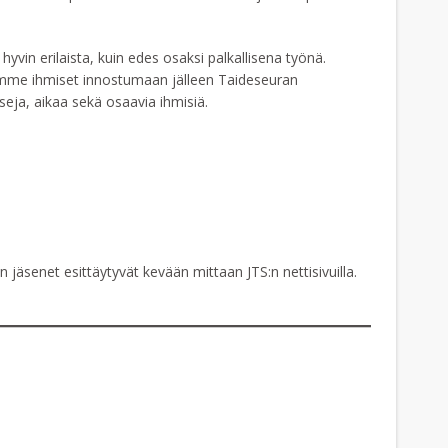
hyvin erilaista, kuin edes osaksi palkallisena työnä.
isimme ihmiset innostumaan jälleen Taideseuran
seja, aikaa sekä osaavia ihmisiä.
en jäsenet esittäytyvät kevään mittaan JTS:n nettisivuilla.