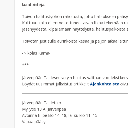
kuratointeja.
Toivon hallitustyöhön rahoitusta, jotta hallitukseen pääsys
Kulttuurialalla olemme tottuneet aivan liikaa tekemään ra
jäsenyydestä, kilpailemaan näyttelyistä, hallituspaikoista
Toivotan just sulle aurinkoista kesää ja paljon aikaa laituri
-Nikolas Kärnä-
***
Järvenpään Taideseura ry:n hallitus valitaan vuodeksi ke
Löydät uusimmat julkaistut artikkelit
Ajankohtaista
-siv
Järvenpään Taidetalo
Myllytie 13 A, Järvenpää
Avoinna ti–pe klo 14–18, la–su klo 11–15
Vapaa pääsy