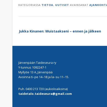
KATEGORIASSA
TIETOA
,
UUTISET
AVAINSANAT
AJANKOHT
Post
Jukka Kinanen: Muistaakseni – ennen ja jälkeen
navigation
Järvenpään Taideseura ry
Y-tunnus 1092247-1
Myllytie 13 A, Järvenpää
Avoinna ti–pe 14–18 ja la–su 11–15.
Puh. 0400 213 720 (aukioloaikoina)
taidetalo.taideseura@gmail.com