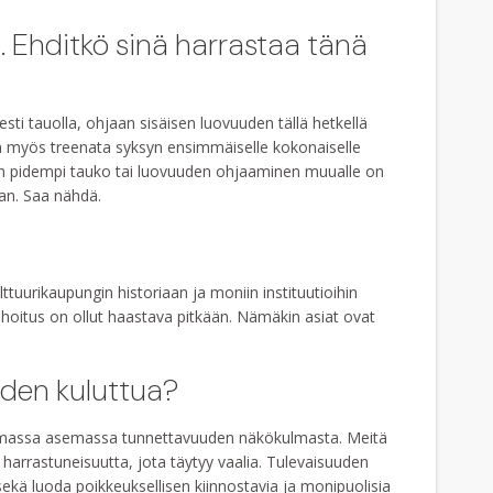
 Ehditkö sinä harrastaa tänä
sti tauolla, ohjaan sisäisen luovuuden tällä hetkellä
tän myös treenata syksyn ensimmäiselle kokonaiselle
sein pidempi tauko tai luovuuden ohjaaminen muualle on
aan. Saa nähdä.
uurikaupungin historiaan ja moniin instituutioihin
ahoitus on ollut haastava pitkään. Nämäkin asiat ovat
oden kuluttua?
mmassa asemassa tunnettavuuden näkökulmasta. Meitä
ä harrastuneisuutta, jota täytyy vaalia. Tulevaisuuden
sekä luoda poikkeuksellisen kiinnostavia ja monipuolisia