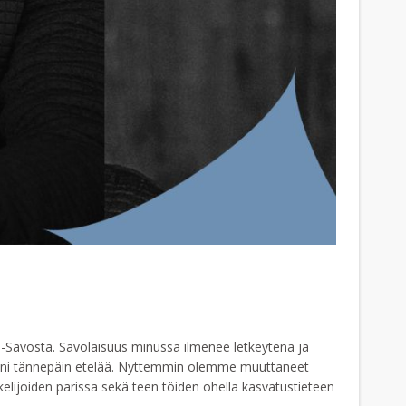
is-Savosta. Savolaisuus minussa ilmenee letkeytenä ja
uriani tännepäin etelää. Nyttemmin olemme muuttaneet
lijoiden parissa sekä teen töiden ohella kasvatustieteen