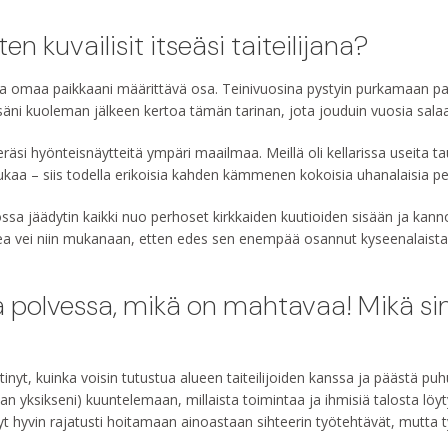
n kuvailisit itseäsi taiteilijana?
ni ja omaa paikkaani määrittävä osa. Teinivuosina pystyin purkamaan p
 isäni kuoleman jälkeen kertoa tämän tarinan, jota jouduin vuosia sal
eräsi hyönteisnäytteitä ympäri maailmaa. Meillä oli kellarissa useita ta
aukaa – siis todella erikoisia kahden kämmenen kokoisia uhanalaisia pe
 jossa jäädytin kaikki nuo perhoset kirkkaiden kuutioiden sisään ja 
ea vei niin mukanaan, etten edes sen enempää osannut kyseenalaist
ssa polvessa, mikä on mahtavaa! Mikä s
tinyt, kuinka voisin tutustua alueen taiteilijoiden kanssa ja päästä puh
yksikseni) kuuntelemaan, millaista toimintaa ja ihmisiä talosta löytyy
yt hyvin rajatusti hoitamaan ainoastaan sihteerin työtehtävät, mutta ty