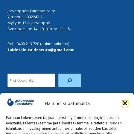
Järvenpään Taideseura ry
Y-tunnus 1092247-1
Myllytie 13 A, Järvenpää
Avoinna ti–pe 14–18 ja la–su 11–15.
Puh. 0400 213 720 (aukioloaikoina)
taidetalo.taideseura@gmail.com
Etsi
Hallinnoi suostumusta
Facebook
Instagram
Parhaan kokemuksen tarjoamiseksi käytämme teknologioita, kuten
evästeitä, tallentaaksemme ja/tai käyttääksemme laitetietoja. Näiden
tekniikoiden hyväksyminen antaa meille mahdollisuuden käsitellä
Tilaa uutiskirje
tietoja, kuten selauskäyttäytymistä tai yksilöllisiä tunnuksia tällä