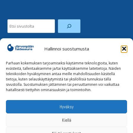
Etsi
Hallinnoi suostumusta
Facebook
Instagram
Parhaan kokemuksen tarjoamiseksi käytämme teknologioita, kuten
evästeitä, tallentaaksemme ja/tai käyttääksemme laitetietoja. Näiden
tekniikoiden hyväksyminen antaa meille mahdollisuuden käsitellä
Tilaa uutiskirje
tietoja, kuten selauskäyttäytymistä tai yksilöllisiä tunnuksia tällä
sivustolla. Suostumuksen jättäminen tai peruuttaminen voi vaikuttaa
haitallisesti tiettyihin ominaisuuksiin ja toimintoihin.
Tietoja evästeistä
Tietosuojaseloste
Hyväksy
Kiellä