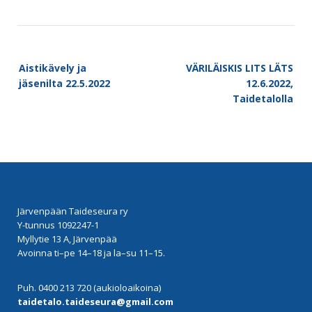
Post
Aistikävely ja
VÄRILÄISKIS LITS LÄTS
navigation
jäsenilta 22.5.2022
12.6.2022,
Taidetalolla
Järvenpään Taideseura ry
Y-tunnus 1092247-1
Myllytie 13 A, Järvenpää
Avoinna ti–pe 14–18 ja la–su 11–15.
Puh. 0400 213 720 (aukioloaikoina)
taidetalo.taideseura@gmail.com