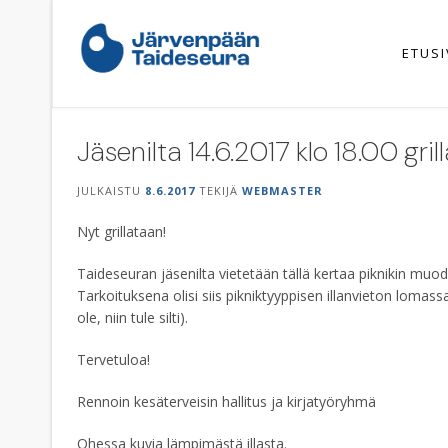
Skip
to
content
ETUS
Jäsenilta 14.6.2017 klo 18.00 gri
JULKAISTU
8.6.2017
TEKIJÄ
WEBMASTER
Nyt grillataan!
Taideseuran jäsenilta vietetään tällä kertaa piknikin muodo
Tarkoituksena olisi siis pikniktyyppisen illanvieton lomassa
ole, niin tule silti).
Tervetuloa!
Rennoin kesäterveisin hallitus ja kirjatyöryhmä
Ohessa kuvia lämpimästä illasta.