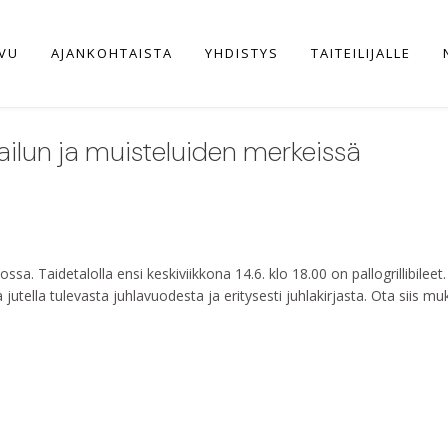
IVU
AJANKOHTAISTA
YHDISTYS
TAITEILIJALLE
llailun ja muisteluiden merkeissä
ssa. Taidetalolla ensi keskiviikkona 14.6. klo 18.00 on pallogrillibileet
 jutella tulevasta juhlavuodesta ja eritysesti juhlakirjasta. Ota siis muk