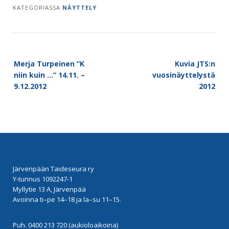
KATEGORIASSA
NÄYTTELY
Post
Merja Turpeinen ”K
Kuvia JTS:n
navigation
niin kuin …” 14.11. –
vuosinäyttelystä
9.12.2012
2012
Järvenpään Taideseura ry
Y-tunnus 1092247-1
Myllytie 13 A, Järvenpää
Avoinna ti–pe 14–18 ja la–su 11–15.
Puh. 0400 213 720 (aukioloaikoina)