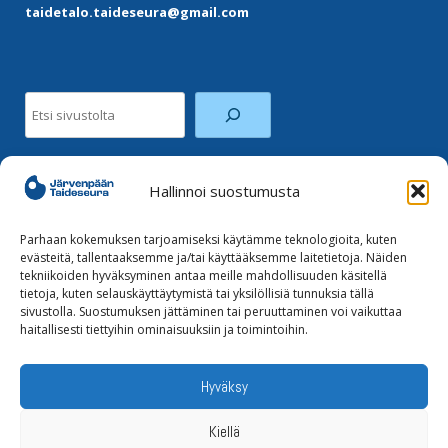
taidetalo.taideseura@gmail.com
Etsi
Hallinnoi suostumusta
Facebook
Instagram
Parhaan kokemuksen tarjoamiseksi käytämme teknologioita, kuten
evästeitä, tallentaaksemme ja/tai käyttääksemme laitetietoja. Näiden
tekniikoiden hyväksyminen antaa meille mahdollisuuden käsitellä
Tilaa uutiskirje
tietoja, kuten selauskäyttäytymistä tai yksilöllisiä tunnuksia tällä
sivustolla. Suostumuksen jättäminen tai peruuttaminen voi vaikuttaa
haitallisesti tiettyihin ominaisuuksiin ja toimintoihin.
Tietoja evästeistä
Tietosuojaseloste
Hyväksy
Kiellä