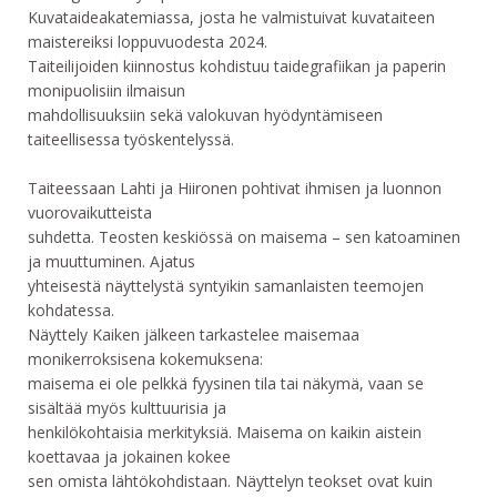
Kuvataideakatemiassa, josta he valmistuivat kuvataiteen
maistereiksi loppuvuodesta 2024.
Taiteilijoiden kiinnostus kohdistuu taidegrafiikan ja paperin
monipuolisiin ilmaisun
mahdollisuuksiin sekä valokuvan hyödyntämiseen
taiteellisessa työskentelyssä.
Taiteessaan Lahti ja Hiironen pohtivat ihmisen ja luonnon
vuorovaikutteista
suhdetta. Teosten keskiössä on maisema – sen katoaminen
ja muuttuminen. Ajatus
yhteisestä näyttelystä syntyikin samanlaisten teemojen
kohdatessa.
Näyttely Kaiken jälkeen tarkastelee maisemaa
monikerroksisena kokemuksena:
maisema ei ole pelkkä fyysinen tila tai näkymä, vaan se
sisältää myös kulttuurisia ja
henkilökohtaisia merkityksiä. Maisema on kaikin aistein
koettavaa ja jokainen kokee
sen omista lähtökohdistaan. Näyttelyn teokset ovat kuin