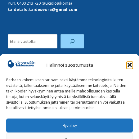
Puh. 0400 213 720 (aukioloaikoina)
taidetalo.taideseura@gmail.com
Etsi
Hallinnoi suostumusta
Facebook
Instagram
Parhaan kokemuksen tarjoamiseksi käytämme teknologioita, kuten
evästeitä, tallentaaksemme ja/tai käyttääksemme laitetietoja. Näiden
tekniikoiden hyväksyminen antaa meille mahdollisuuden käsitellä
Tilaa uutiskirje
tietoja, kuten selauskäyttäytymistä tai yksilöllisiä tunnuksia tällä
sivustolla. Suostumuksen jättäminen tai peruuttaminen voi vaikuttaa
haitallisesti tiettyihin ominaisuuksiin ja toimintoihin.
Tietoja evästeistä
Tietosuojaseloste
Hyväksy