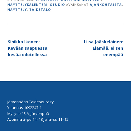
NÄYTTELYKALENTERI
,
STUDIO
AVAINSANAT
AJANKOHTAISTA
,
NÄYTTELY
,
TAIDETALO
Post
Sinikka Ikonen:
Liisa Jääskeläinen:
navigation
Kevään saapuessa,
Elämää, ei sen
kesää odotellessa
enempää
Järvenpään Taideseura ry
Y-tunnus 1092247-1
Myllytie 13 A, Järvenpää
Avoinna ti–pe 14–18 ja la–su 11–15.