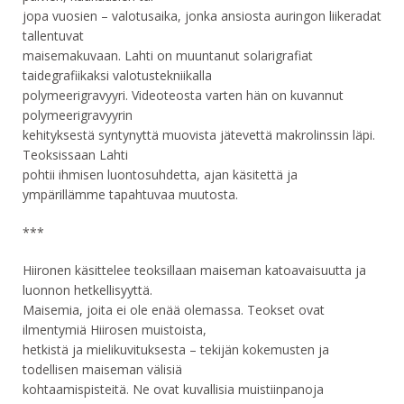
jopa vuosien – valotusaika, jonka ansiosta auringon liikeradat
tallentuvat
maisemakuvaan. Lahti on muuntanut solarigrafiat
taidegrafiikaksi valotustekniikalla
polymeerigravyyri. Videoteosta varten hän on kuvannut
polymeerigravyyrin
kehityksestä syntynyttä muovista jätevettä makrolinssin läpi.
Teoksissaan Lahti
pohtii ihmisen luontosuhdetta, ajan käsitettä ja
ympärillämme tapahtuvaa muutosta.
***
Hiironen käsittelee teoksillaan maiseman katoavaisuutta ja
luonnon hetkellisyyttä.
Maisemia, joita ei ole enää olemassa. Teokset ovat
ilmentymiä Hiirosen muistoista,
hetkistä ja mielikuvituksesta – tekijän kokemusten ja
todellisen maiseman välisiä
kohtaamispisteitä. Ne ovat kuvallisia muistiinpanoja