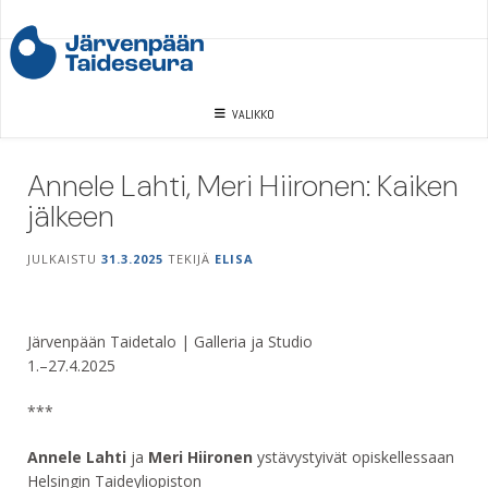
Skip
to
content
VALIKKO
Annele Lahti, Meri Hiironen: Kaiken
jälkeen
JULKAISTU
31.3.2025
TEKIJÄ
ELISA
Järvenpään Taidetalo | Galleria ja Studio
1.–27.4.2025
***
Annele Lahti
ja
Meri Hiironen
ystävystyivät opiskellessaan
Helsingin Taideyliopiston