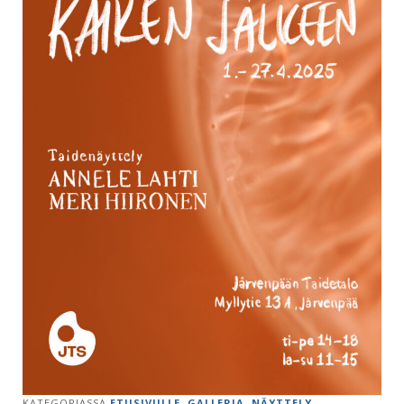
KATEGORIASSA
ETUSIVULLE
,
GALLERIA
,
NÄYTTELY
,