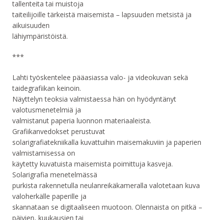
tallenteita tai muistoja
taiteilijoille tärkeistä maisemista – lapsuuden metsistä ja
aikuisuuden
lähiympäristöistä.
***
Lahti työskentelee pääasiassa valo- ja videokuvan sekä
taidegrafiikan keinoin.
Näyttelyn teoksia valmistaessa hän on hyödyntänyt
valotusmenetelmiä ja
valmistanut paperia luonnon materiaaleista.
Grafiikanvedokset perustuvat
solarigrafiatekniikalla kuvattuihin maisemakuviin ja paperien
valmistamisessa on
käytetty kuvatuista maisemista poimittuja kasveja.
Solarigrafia menetelmässä
purkista rakennetulla neulanreikäkameralla valotetaan kuva
valoherkälle paperille ja
skannataan se digitaaliseen muotoon. Olennaista on pitkä –
päivien, kuukausien tai