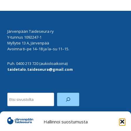
Järvenpään Taideseura ry
Y-tunnus 1092247-1
Myllytie 13 A, Järvenpää
Avoinna ti–pe 14–18 ja la–su 11–15.
Puh. 0400 213 720 (aukioloaikoina)
taidetalo.taideseura@gmail.com
Etsi
Hallinnoi suostumusta
Facebook