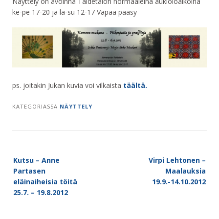
Näyttely on avoinna Taidetalon normaaleina aukioloaikoina
ke-pe 17-20 ja la-su 12-17 Vapaa pääsy
ps. joitakin Jukan kuvia voi vilkaista
täältä.
KATEGORIASSA
NÄYTTELY
Post
Kutsu – Anne
Virpi Lehtonen –
navigation
Partasen
Maalauksia
eläinaiheisia töitä
19.9.-14.10.2012
25.7. – 19.8.2012