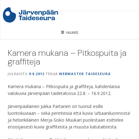
Skip
to
content
VALIKKO
Kamera mukana – Pitkospuita ja
graffiteja
JULKAISTU
9.8.2012
TEKIJÄ
WEBMASTER TAIDESEURA
Kamera mukana – Pitkospuita ja graffiteja, kahdenlaisia
valokuvia Järvenpään taidetalossa 22.8. – 16.9.2012.
Järvenpääläinen Jukka Partanen on tuonut esille
luontokuviaan – sekä perinteisiä että kuvia ’urbaaniluonnosta’
ja helsinkiläinen Merja-Sisko Muukari puolestaan esittelee
ensisijaisesti kuvia graffiteista ja muusta katutaiteesta.