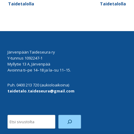
Taidetalolla
Taidetalolla
Järvenpään Taideseura ry
Y-tunnus 1092247-1
Myllytie 13 A, Järvenpää
Avoinna ti–pe 14–18 ja la–su 11–15.
Puh. 0400 213 720 (aukioloaikoina)
taidetalo.taideseura@gmail.com
Etsi