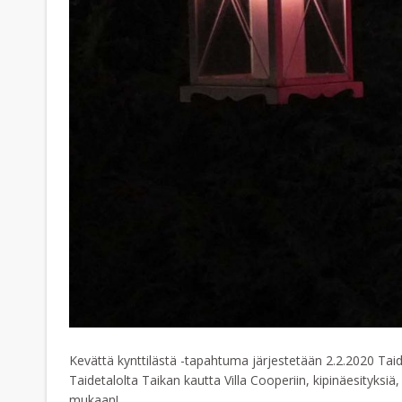
Kevättä kynttilästä -tapahtuma järjestetään 2.2.2020 Taid
Taidetalolta Taikan kautta Villa Cooperiin, kipinäesityksi
mukaan!