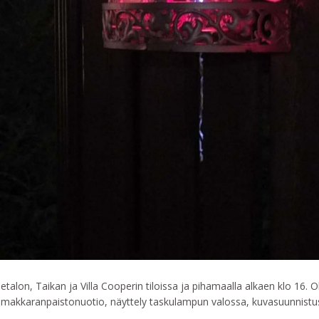
etalon, Taikan ja Villa Cooperin tiloissa ja pihamaalla alkaen klo 16
ä, makkaranpaistonuotio, näyttely taskulampun valossa, kuvasuunnistus 