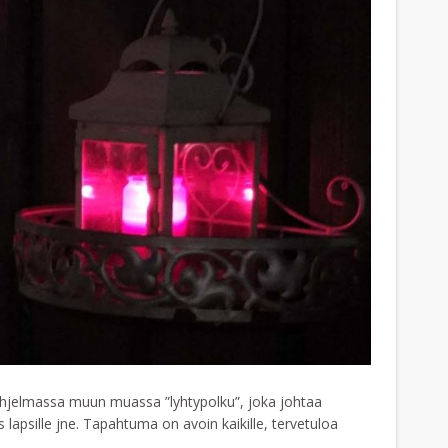
. Ohjelmassa muun muassa ”lyhtypolku”, joka johtaa
lapsille jne. Tapahtuma on avoin kaikille, tervetuloa