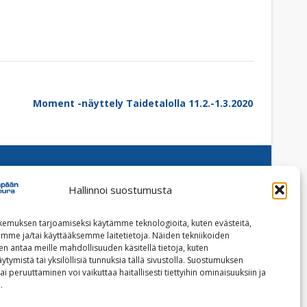
Moment -näyttely Taidetalolla 11.2.-1.3.2020
Hallinnoi suostumusta
Facebook
Instagram
emuksen tarjoamiseksi käytämme teknologioita, kuten evästeitä,
emme ja/tai käyttääksemme laitetietoja. Näiden tekniikoiden
Tilaa uutiskirje
n antaa meille mahdollisuuden käsitellä tietoja, kuten
ytymistä tai yksilöllisiä tunnuksia tällä sivustolla. Suostumuksen
ai peruuttaminen voi vaikuttaa haitallisesti tiettyihin ominaisuuksiin ja
Tietoja evästeistä
.
Tietosuojaseloste