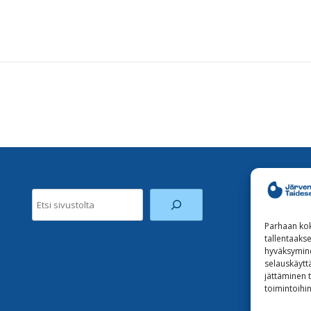
Etsi
Parhaan kok
tallentaaks
hyväksymine
selauskäyttä
jättäminen t
toimintoihin