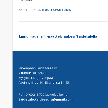
KATEGORIASSA
MUU TAPAHTUMA
Post
Linnunradalla II -näyttely aukesi Taidetalolla
navigation
Järvenpään Taideseura ry
Y-tunnus 1092247-1
Myllytie 13 A, Järvenpää
Avoinna ti–pe 14–18 ja la–su 11–15.
Puh. 0400 213 720 (aukioloaikoina)
taidetalo.taideseura@gmail.com