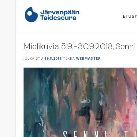
Skip
to
content
ETUS
Mielikuvia 5.9.-30.9.2018, Senni
JULKAISTU
19.8.2018
TEKIJÄ
WEBMASTER