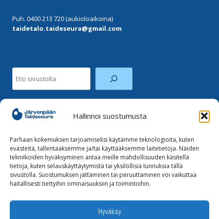
Puh. 0400 213 720 (aukioloaikoina)
taidetalo.taideseura@gmail.com
Etsi
Hallinnoi suostumusta
Facebook
Instagram
Parhaan kokemuksen tarjoamiseksi käytämme teknologioita, kuten
evästeitä, tallentaaksemme ja/tai käyttääksemme laitetietoja. Näiden
tekniikoiden hyväksyminen antaa meille mahdollisuuden käsitellä
Tilaa uutiskirje
tietoja, kuten selauskäyttäytymistä tai yksilöllisiä tunnuksia tällä
sivustolla. Suostumuksen jättäminen tai peruuttaminen voi vaikuttaa
haitallisesti tiettyihin ominaisuuksiin ja toimintoihin.
Tietoja evästeistä
Tietosuojaseloste
Hyväksy