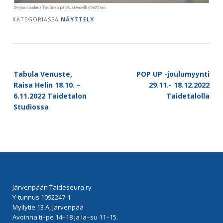
KATEGORIASSA
NÄYTTELY
Post
Tabula Venuste,
POP UP -joulumyynti
navigation
Raisa Helin 18.10. –
29.11.- 18.12.2022
6.11.2022 Taidetalon
Taidetalolla
Studiossa
Järvenpään Taideseura ry
Y-tunnus 1092247-1
Myllytie 13 A, Järvenpää
Avoinna ti–pe 14–18 ja la–su 11–15.