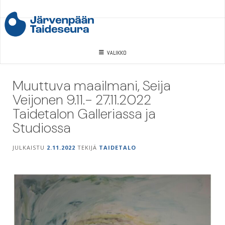
Skip
to
content
VALIKKO
Muuttuva maailmani, Seija
Veijonen 9.11.- 27.11.2022
Taidetalon Galleriassa ja
Studiossa
JULKAISTU
2.11.2022
TEKIJÄ
TAIDETALO