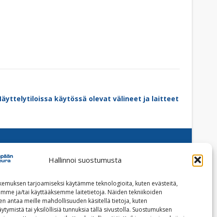
äyttelytiloissa käytössä olevat välineet ja laitteet
Hallinnoi suostumusta
Facebook
Instagram
emuksen tarjoamiseksi käytämme teknologioita, kuten evästeitä,
emme ja/tai käyttääksemme laitetietoja. Näiden tekniikoiden
Tilaa uutiskirje
n antaa meille mahdollisuuden käsitellä tietoja, kuten
ytymistä tai yksilöllisiä tunnuksia tällä sivustolla. Suostumuksen