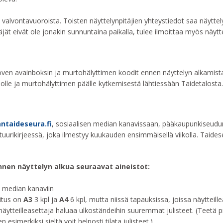
 valvontavuoroista. Toisten näyttelynpitäjien yhteystiedot saa näyttel
täjät eivät ole jonakin sunnuntaina paikalla, tulee ilmoittaa myös näyt
oven avainboksin ja murtohälyttimen koodit ennen näyttelyn alkamista.
lolle ja murtohälyttimen päälle kytkemisestä lähtiessään Taidetalosta.
ntaideseura.fi
, sosiaalisen median kanavissaan, pääkaupunkiseud
uurikirjeessä, joka ilmestyy kuukauden ensimmäisellä viikolla. Taides
ennen näyttelyn alkua seuraavat aineistot:
sen median kanaviin
situs on
A3
3 kpl ja
A4
6 kpl, mutta niissä tapauksissa, joissa näytteill
äytteilleasettaja haluaa ulkoständeihin suuremmat julisteet. (Teetä pri
 esimerkiksi sieltä voit helposti tilata julisteet.)