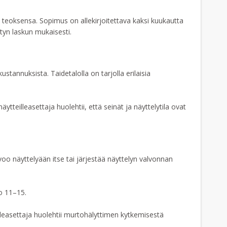
teoksensa. Sopimus on allekirjoitettava kaksi kuukautta
tyn laskun mukaisesti.
stannuksista. Taidetalolla on tarjolla erilaisia
äytteilleasettaja huolehtii, että seinät ja näyttelytila ovat
lvoo näyttelyään itse tai järjestää näyttelyn valvonnan
lo 11–15.
illeasettaja huolehtii murtohälyttimen kytkemisestä