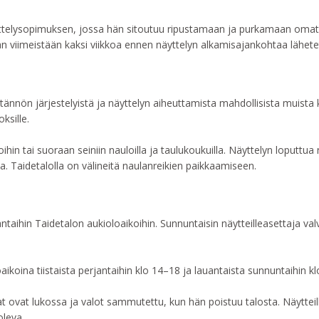
äyttelysopimuksen, jossa hän sitoutuu ripustamaan ja purkamaan omat 
n viimeistään kaksi viikkoa ennen näyttelyn alkamisajankohtaa lähete
tännön järjestelyistä ja näyttelyn aiheuttamista mahdollisista muista ku
ksille.
oihin tai suoraan seiniin nauloilla ja taulukoukuilla. Näyttelyn loputtua n
a. Taidetalolla on välineitä naulanreikien paikkaamiseen.
antaihin Taidetalon aukioloaikoihin. Sunnuntaisin näytteilleasettaja va
ikoina tiistaista perjantaihin klo 14–18 ja lauantaista sunnuntaihin k
unat ovat lukossa ja valot sammutettu, kun hän poistuu talosta. Näytte
oleva.