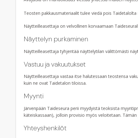
Teosten pakkausmateriaalit tulee viedä pois Taidetalolta n
Näytteilleasettaja on velvollinen korvaamaan Taideseural
Näyttelyn purkaminen
Näytteilleasettaja tyhjentää näyttelytilan välittömästi näyt
Vastuu ja vakuutukset
Näytteilleasettaja vastaa itse halutessaan teostensa vaku
kuin ne ovat Taidetalon tiloissa.
Myynti
Järvenpään Taideseura perii myydyistä teoksista myyntip
käteiskassaan), jolloin provisio myös veloitetaan. Tämän jä
Yhteyshenkilöt