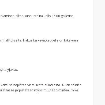
urkaminen alkaa sunnuntaina kello 15.00 gallerian
n hallitukselta. Hakuaika kevätkaudelle on lokakuun
äyttelyjakso.
aksi seinäpintaa viereisestä aulatilasta. Aulan seinien
Aulatilassa järjestetään myös muuta toimintaa, mikä