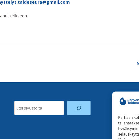
ayttelyt.taideseura@gmail.com
anut erikseen.
N
Etsi
Parhaan kok
tallentaaks
hyväksymine
selauskäyttä