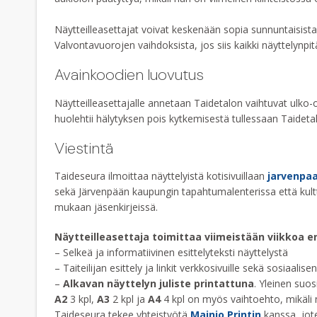
Näytteilleasettajat voivat keskenään sopia sunnuntaisista
Valvontavuorojen vaihdoksista, jos siis kaikki näyttelynpi
Avainkoodien luovutus
Näytteilleasettajalle annetaan Taidetalon vaihtuvat ulko-
huolehtii hälytyksen pois kytkemisestä tullessaan Taideta
Viestintä
Taideseura ilmoittaa näyttelyistä kotisivuillaan
jarvenpaa
sekä Järvenpään kaupungin tapahtumalenterissa että kultt
mukaan jäsenkirjeissä.
Näytteilleasettaja toimittaa viimeistään viikkoa 
– Selkeä ja informatiivinen esittelyteksti näyttelystä
– Taiteilijan esittely ja linkit verkkosivuille sekä sosiaali
–
Alkavan näyttelyn juliste printattuna
. Yleinen suo
A2
3 kpl,
A3
2 kpl ja
A4
4 kpl on myös vaihtoehto, mikäli n
Taideseura tekee yhteistyötä
Mainio Printin
kanssa, joten