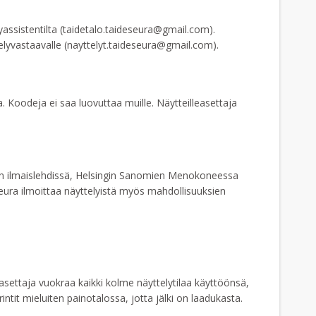
yassistentilta (taidetalo.taideseura@gmail.com).
telyvastaavalle (nayttelyt.taideseura@gmail.com).
 Koodeja ei saa luovuttaa muille. Näytteilleasettaja
un ilmaislehdissä, Helsingin Sanomien Menokoneessa
eura ilmoittaa näyttelyistä myös mahdollisuuksien
easettaja vuokraa kaikki kolme näyttelytilaa käyttöönsä,
ntit mieluiten painotalossa, jotta jälki on laadukasta.