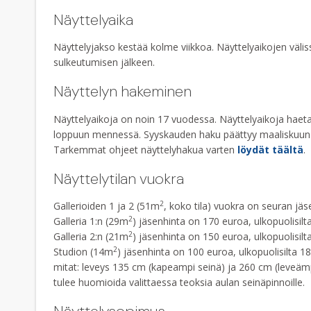
Näyttelyaika
Näyttelyjakso kestää kolme viikkoa. Näyttelyaikojen välis
sulkeutumisen jälkeen.
Näyttelyn hakeminen
Näyttelyaikoja on noin 17 vuodessa. Näyttelyaikoja haeta
loppuun mennessä. Syyskauden haku päättyy maaliskuu
Tarkemmat ohjeet näyttelyhakua varten
löydät täältä
.
Näyttelytilan vuokra
2
Gallerioiden 1 ja 2 (51m
, koko tila) vuokra on seuran jäs
2
Galleria 1:n (29m
) jäsenhinta on 170 euroa, ulkopuolisilt
2
Galleria 2:n (21m
) jäsenhinta on 150 euroa, ulkopuolisilt
2
Studion (14m
) jäsenhinta on 100 euroa, ulkopuolisilta 1
mitat: leveys 135 cm (kapeampi seinä) ja 260 cm (leveäm
tulee huomioida valittaessa teoksia aulan seinäpinnoille.