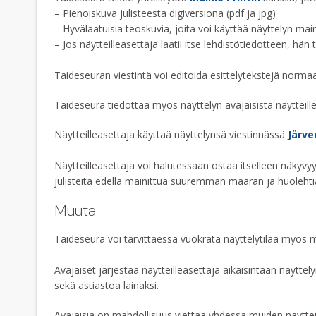
– Pienoiskuva julisteesta digiversiona (pdf ja jpg)
– Hyvälaatuisia teoskuvia, joita voi käyttää näyttelyn m
– Jos näytteilleasettaja laatii itse lehdistötiedotteen, h
Taideseuran viestintä voi editoida esittelytekstejä normaal
Taideseura tiedottaa myös näyttelyn avajaisista näytteille
Näytteilleasettaja käyttää näyttelynsä viestinnässä
Järve
Näytteilleasettaja voi halutessaan ostaa itselleen näkyv
julisteita edellä mainittua suuremman määrän ja huolehtia it
Muuta
Taideseura voi tarvittaessa vuokrata näyttelytilaa myös mu
Avajaiset järjestää näytteilleasettaja aikaisintaan näyt
sekä astiastoa lainaksi.
Avajaisia on mahdollisuus viettää yhdessä muiden näytteill