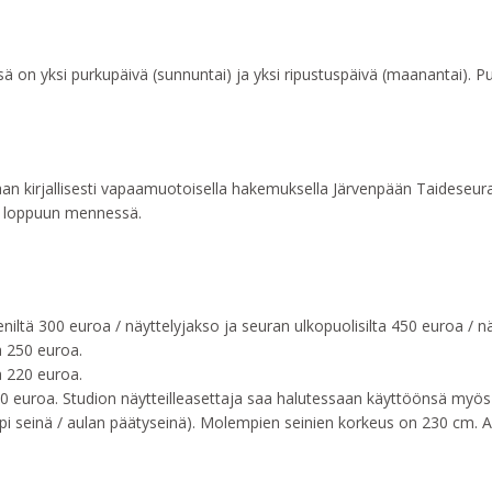
sä on yksi purkupäivä (sunnuntai) ja yksi ripustuspäivä (maanantai). P
an kirjallisesti vapaamuotoisella hakemuksella Järvenpään Taideseura
n loppuun mennessä.
eniltä 300 euroa / näyttelyjakso ja seuran ulkopuolisilta 450 euroa / n
a 250 euroa.
a 220 euroa.
80 euroa. Studion näytteilleasettaja saa halutessaan käyttöönsä myös k
pi seinä / aulan päätyseinä). Molempien seinien korkeus on 230 cm. 