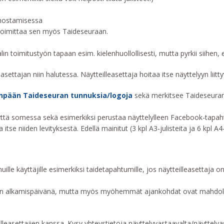
ainostamisessa
än toimittaa sen myös Taideseuraan.
in toimitustyön tapaan esim. kielenhuollollisesti, mutta pyrkii siihen, e
asettajan niin halutessa. Näytteilleasettaja hoitaa itse näyttelyyn liit
npään Taideseuran tunnuksia/logoja
sekä merkitsee Taideseuran
yyttä somessa sekä esimerkiksi perustaa näyttelylleen Facebook-tapah
se niiden levityksestä. Edellä mainitut (3 kpl A3-julisteita ja 6 kpl A4
ille käyttäjille esimerkiksi taidetapahtumille, jos näytteilleasettaja 
telyn alkamispäivänä, mutta myös myöhemmät ajankohdat ovat mahdollisi
easettajien kanssa. Kysy yhteystietoja näyttelyvastaavalta/näyttelyass