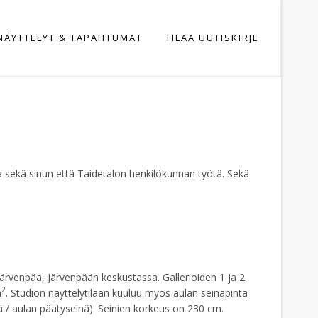
NÄYTTELYT & TAPAHTUMAT
TILAA UUTISKIRJE
taa sekä sinun että Taidetalon henkilökunnan työtä. Sekä
0 Järvenpää, Järvenpään keskustassa. Gallerioiden 1 ja 2
2
m
. Studion näyttelytilaan kuuluu myös aulan seinäpinta
ä / aulan päätyseinä). Seinien korkeus on 230 cm.