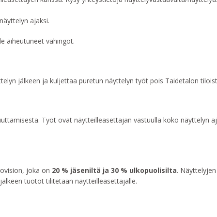
äyttelyn ajaksi.
le aiheutuneet vahingot.
telyn jälkeen ja kuljettaa puretun näyttelyn työt pois Taidetalon tiloist
uttamisesta. Työt ovat näytteilleasettajan vastuulla koko näyttelyn aj
rovision, joka on
20 % jäseniltä ja 30 % ulkopuolisilta
. Näyttelyjen
lkeen tuotot tilitetään näytteilleasettajalle.