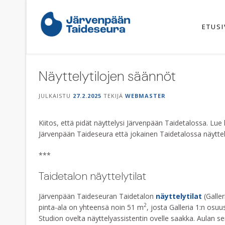
Skip
to
content
ETUS
Näyttelytilojen säännöt
JULKAISTU
27.2.2025
TEKIJÄ
WEBMASTER
Kiitos, että pidät näyttelysi Järvenpään Taidetalossa. Lue
Järvenpään Taideseura että jokainen Taidetalossa näyttelyä 
***
Taidetalon näyttelytilat
Järvenpään Taideseuran Taidetalon
näyttelytilat
(Galler
2
pinta-ala on yhteensä noin 51 m
, josta Galleria 1:n osu
Studion ovelta näyttelyassistentin ovelle saakka. Aulan s