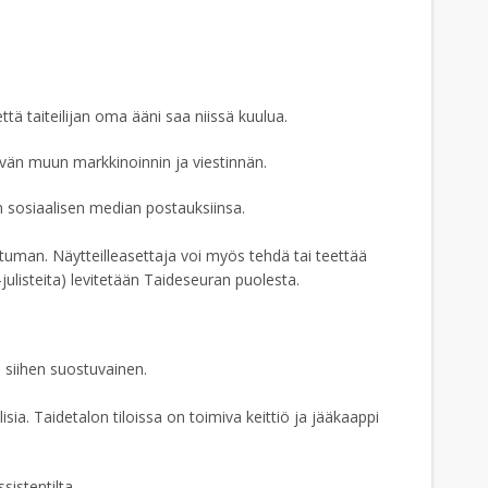
ttä taiteilijan oma ääni saa niissä kuulua.
tyvän muun markkinoinnin ja viestinnän.
 sosiaalisen median postauksiinsa.
tuman. Näytteilleasettaja voi myös tehdä tai teettää
-julisteita) levitetään Taideseuran puolesta.
on siihen suostuvainen.
a. Taidetalon tiloissa on toimiva keittiö ja jääkaappi
istentilta.