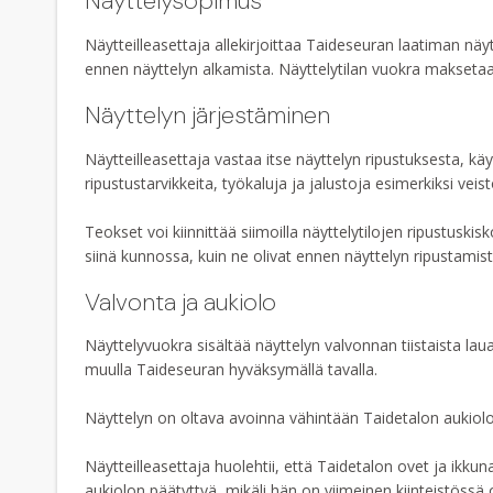
Näyttelysopimus
Näytteilleasettaja allekirjoittaa Taideseuran laatiman n
ennen näyttelyn alkamista. Näyttelytilan vuokra maksetaa
Näyttelyn järjestäminen
Näytteilleasettaja vastaa itse näyttelyn ripustuksesta, käy
ripustustarvikkeita, työkaluja ja jalustoja esimerkiksi veisto
Teokset voi kiinnittää siimoilla näyttelytilojen ripustuskisk
siinä kunnossa, kuin ne olivat ennen näyttelyn ripustamist
Valvonta ja aukiolo
Näyttelyvuokra sisältää näyttelyn valvonnan tiistaista lau
muulla Taideseuran hyväksymällä tavalla.
Näyttelyn on oltava avoinna vähintään Taidetalon aukioloa
Näytteilleasettaja huolehtii, että Taidetalon ovet ja ikk
aukiolon päätyttyä, mikäli hän on viimeinen kiinteistössä 