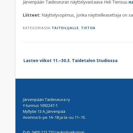
Järvenpään Taideseuran näyttelyvastaava Heli Tiensuu
n
Liitteet:
Näyttelysopimus, jonka näytteilleasettaja on sa
KATEGORIASSA
TAITEILIJALLE
,
TIETOA
Post
Lasten viikot 11.–30.3. Taidetalon Studiossa
navigation
Järvenpään Taideseura ry
Y-tunnus 1092247-1
Myllytie 13 A, Järvenpää
Avoinna ti–pe 14–18 ja la–su 11–15.
Puh. 0400 213 720 (aukioloaikoina)