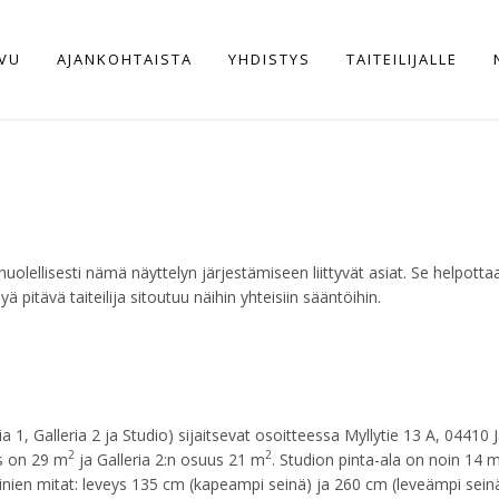
IVU
AJANKOHTAISTA
YHDISTYS
TAITEILIJALLE
 huolellisesti nämä näyttelyn järjestämiseen liittyvät asiat. Se helpot
pitävä taiteilija sitoutuu näihin yhteisiin sääntöihin.
ia 1, Galleria 2 ja Studio) sijaitsevat osoitteessa Myllytie 13 A, 0441
2
2
us on 29 m
ja Galleria 2:n osuus 21 m
. Studion pinta-ala on noin 14 
einien mitat: leveys 135 cm (kapeampi seinä) ja 260 cm (leveämpi sein