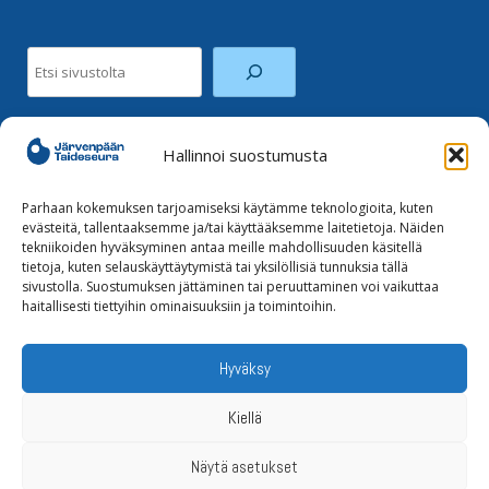
Etsi
Hallinnoi suostumusta
Facebook
Instagram
Parhaan kokemuksen tarjoamiseksi käytämme teknologioita, kuten
evästeitä, tallentaaksemme ja/tai käyttääksemme laitetietoja. Näiden
tekniikoiden hyväksyminen antaa meille mahdollisuuden käsitellä
Tilaa uutiskirje
tietoja, kuten selauskäyttäytymistä tai yksilöllisiä tunnuksia tällä
sivustolla. Suostumuksen jättäminen tai peruuttaminen voi vaikuttaa
haitallisesti tiettyihin ominaisuuksiin ja toimintoihin.
Tietoja evästeistä
Tietosuojaseloste
Hyväksy
Kiellä
Näytä asetukset
ETUSIVU
AJANKOHTAISTA
YHDISTYS