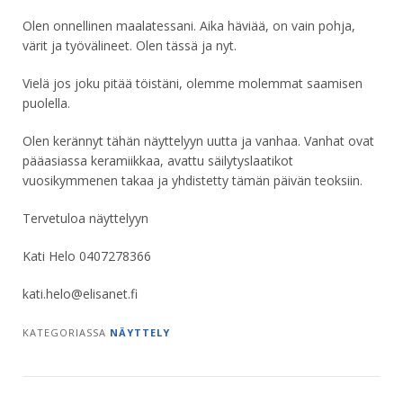
Olen onnellinen maalatessani. Aika häviää, on vain pohja,
värit ja työvälineet. Olen tässä ja nyt.
Vielä jos joku pitää töistäni, olemme molemmat saamisen
puolella.
Olen kerännyt tähän näyttelyyn uutta ja vanhaa. Vanhat ovat
pääasiassa keramiikkaa, avattu säilytyslaatikot
vuosikymmenen takaa ja yhdistetty tämän päivän teoksiin.
Tervetuloa näyttelyyn
Kati Helo 0407278366
kati.helo@elisanet.fi
KATEGORIASSA
NÄYTTELY