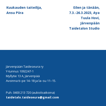
Post
Kuukauden taiteilija,
Eilen ja tänään,
navigation
Ansu Piira
7.3.-26.3.2023, Aya
Tuula Hovi,
Järvenpään
Taidetalon Studio
Järvenpään Taideseura ry
Y-tunnus 1092247-1
Myllytie 13 A, Järvenpää
Avoinna ti–pe 14–18 ja la–su 11–15.
Puh. 0400 213 720 (aukioloaikoina)
taidetalo.taideseura@gmail.com