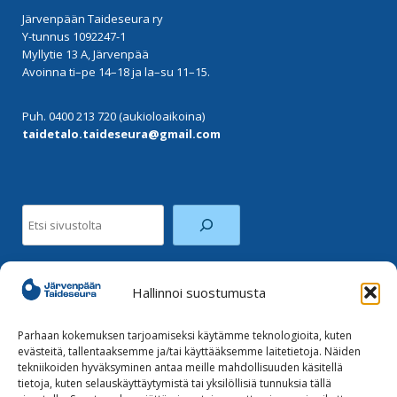
Järvenpään Taideseura ry
Y-tunnus 1092247-1
Myllytie 13 A, Järvenpää
Avoinna ti–pe 14–18 ja la–su 11–15.
Puh. 0400 213 720 (aukioloaikoina)
taidetalo.taideseura@gmail.com
Etsi
Hallinnoi suostumusta
Facebook
Instagram
Parhaan kokemuksen tarjoamiseksi käytämme teknologioita, kuten
evästeitä, tallentaaksemme ja/tai käyttääksemme laitetietoja. Näiden
tekniikoiden hyväksyminen antaa meille mahdollisuuden käsitellä
Tilaa uutiskirje
tietoja, kuten selauskäyttäytymistä tai yksilöllisiä tunnuksia tällä