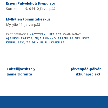
Esperi Palvelukoti Kivipuisto
Sorronrinne 9, 04410 Järvenpää
Myllytien toimintakeskus
Myllytie 11, Järvenpää
KATEGORIASSA
NÄYTTELY
,
UUTISET
AVAINSANAT
AJANKOHTAISTA
,
ERJA RÖNKKÖ
,
ESPERI PALVELUKOTI
KIVIPUISTO
,
TAIDE KUULUU KAIKILLE
Post
Taiteilijaesittely:
Järvenpää-päivän
navigation
Janne Eloranta
ikkunaprojekti