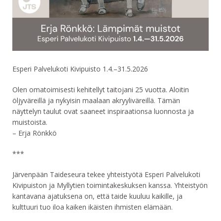
Esperi Palvelukoti Kivipuisto 1.4.–31.5.2026
Olen omatoimisesti kehitellyt taitojani 25 vuotta. Aloitin
öljyväreillä ja nykyisin maalaan akryyliväreillä. Tämän
näyttelyn taulut ovat saaneet inspiraationsa luonnosta ja
muistoista.
– Erja Rönkkö
***
Järvenpään Taideseura tekee yhteistyötä Esperi Palvelukoti
Kivipuiston ja Myllytien toimintakeskuksen kanssa. Yhteistyön
kantavana ajatuksena on, että taide kuuluu kaikille, ja
kulttuuri tuo iloa kaiken ikäisten ihmisten elämään.