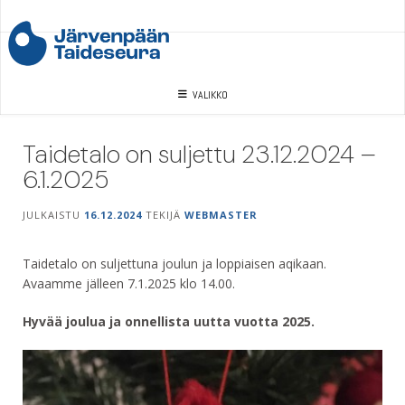
Skip
to
content
VALIKKO
Taidetalo on suljettu 23.12.2024 –
6.1.2025
JULKAISTU
16.12.2024
TEKIJÄ
WEBMASTER
Taidetalo on suljettuna joulun ja loppiaisen aqikaan.
Avaamme jälleen 7.1.2025 klo 14.00.
Hyvää joulua ja onnellista uutta vuotta 2025.