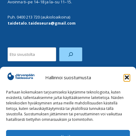
Avoinna ti–pe 14–18 ja la–su 11–15.
Puh. 0400 213 720 (aukioloaikoina)
taidetalo.taideseura@gmail.com
Etsi
Hallinnoi suostumusta
Facebook
Instagram
Parhaan kokemuksen tarjoamiseksi käytämme teknologioita, kuten
evästeitä, tallentaaksemme ja/tai käyttääksemme laitetietoja. Näiden
tekniikoiden hyväksyminen antaa meille mahdollisuuden käsitellä
Tilaa uutiskirje
tietoja, kuten selauskäyttäytymistä tai yksilöllisiä tunnuksia tällä
sivustolla. Suostumuksen jättäminen tai peruuttaminen voi vaikuttaa
haitallisesti tiettyihin ominaisuuksiin ja toimintoihin.
Tietoja evästeistä
Tietosuojaseloste