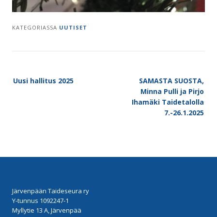
KATEGORIASSA
UUTISET
Post
Uusi hallitus 2025
SAMASTA SUOSTA,
navigation
Minna Pulli ja Pirjo
Ihamäki Taidetalolla
7.-26.1.2025
Järvenpään Taideseura ry
Y-tunnus 1092247-1
Myllytie 13 A, Järvenpää