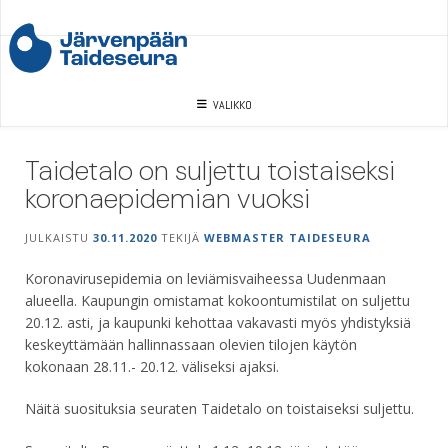
Skip
to
content
VALIKKO
Taidetalo on suljettu toistaiseksi
koronaepidemian vuoksi
JULKAISTU
30.11.2020
TEKIJÄ
WEBMASTER TAIDESEURA
Koronavirusepidemia on leviämisvaiheessa Uudenmaan
alueella. Kaupungin omistamat kokoontumistilat on suljettu
20.12. asti, ja kaupunki kehottaa vakavasti myös yhdistyksiä
keskeyttämään hallinnassaan olevien tilojen käytön
kokonaan 28.11.- 20.12. väliseksi ajaksi.
Näitä suosituksia seuraten Taidetalo on toistaiseksi suljettu.