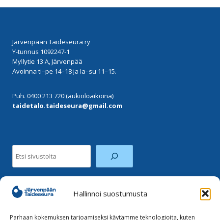
Järvenpään Taideseura ry
Y-tunnus 1092247-1
Myllytie 13 A, Järvenpää
Avoinna ti–pe 14–18 ja la–su 11–15.
Puh. 0400 213 720 (aukioloaikoina)
taidetalo.taideseura@gmail.com
Etsi
Hallinnoi suostumusta
Facebook
Instagram
Parhaan kokemuksen tarjoamiseksi käytämme teknologioita, kuten