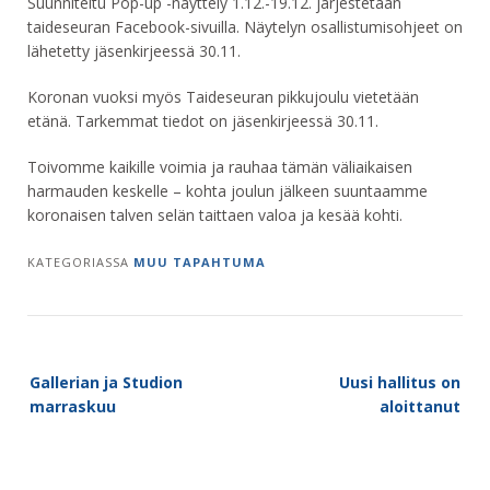
Suunniteltu Pop-up -näyttely 1.12.-19.12. järjestetään
taideseuran Facebook-sivuilla. Näytelyn osallistumisohjeet on
lähetetty jäsenkirjeessä 30.11.
Koronan vuoksi myös Taideseuran pikkujoulu vietetään
etänä. Tarkemmat tiedot on jäsenkirjeessä 30.11.
Toivomme kaikille voimia ja rauhaa tämän väliaikaisen
harmauden keskelle – kohta joulun jälkeen suuntaamme
koronaisen talven selän taittaen valoa ja kesää kohti.
KATEGORIASSA
MUU TAPAHTUMA
Post
Gallerian ja Studion
Uusi hallitus on
navigation
marraskuu
aloittanut