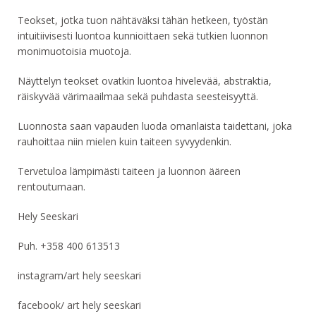
Teokset, jotka tuon nähtäväksi tähän hetkeen, työstän
intuitiivisesti luontoa kunnioittaen sekä tutkien luonnon
monimuotoisia muotoja.
Näyttelyn teokset ovatkin luontoa hivelevää, abstraktia,
räiskyvää värimaailmaa sekä puhdasta seesteisyyttä.
Luonnosta saan vapauden luoda omanlaista taidettani, joka
rauhoittaa niin mielen kuin taiteen syvyydenkin.
Tervetuloa lämpimästi taiteen ja luonnon ääreen
rentoutumaan.
Hely Seeskari
Puh. +358 400 613513
instagram/art hely seeskari
facebook/ art hely seeskari