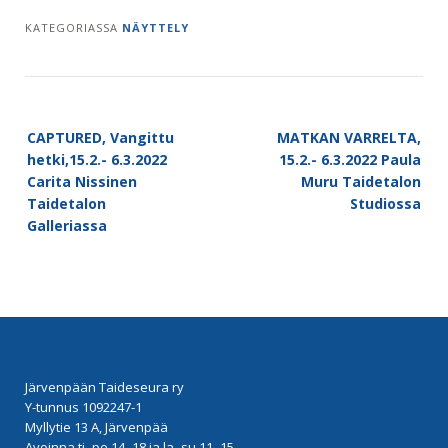
KATEGORIASSA
NÄYTTELY
Post
CAPTURED, Vangittu
MATKAN VARRELTA,
navigation
hetki,15.2.- 6.3.2022
15.2.- 6.3.2022 Paula
Carita Nissinen
Muru Taidetalon
Taidetalon
Studiossa
Galleriassa
Järvenpään Taideseura ry
Y-tunnus 1092247-1
Myllytie 13 A, Järvenpää
Avoinna ti–pe 14–18 ja la–su 11–15.