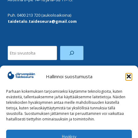
Puh. 0400 213 720 (aukioloaikoina)
taidetalo.taideseura@gmail.com
Etsi
Hallinnoi suostumusta
Facebook
Instagram
Parhaan kokemuksen tarjoamiseksi käytämme teknologioita, kuten
evästeitä, tallentaaksemme ja/tai käyttääksemme laitetietoja. Näiden
tekniikoiden hyväksyminen antaa meille mahdollisuuden käsitellä
Tilaa uutiskirje
tietoja, kuten selauskäyttäytymistä tai yksilöllisiä tunnuksia tällä
sivustolla. Suostumuksen jättäminen tai peruuttaminen voi vaikuttaa
haitallisesti tiettyihin ominaisuuksiin ja toimintoihin.
Tietoja evästeistä
Tietosuojaseloste
Hyväksy