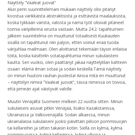
Näyttely ”Vaaleat juovat”
Alun perin suunnittelemani mukaan näyttely olisi pitänyt
koostua värikkäistä abstraktisista ja esittävistä maalauksista,
koska tykkään väristä, valosta ja nämä työt olisivat pitäneet
toimia väripillerinä virusta vastaan. Mutta 24.2. tapahtumien
jälkeen suunnitelma on muuttunut totaalisesti.Kuukauden
sisällä on tapahtunut niin paljon, etten voinut enää tuoda
värijuhlaa mailmaan. Olen aloittanut tekemään täysin erilaisia
töitä, koska käsittelin sotatapahtumia minun sukulaisteni
kautta. Sen vuoksi, olen päättänyt jakaa näyttelytilan kahteen
osaan: elämä ilman sotaa ja sodan keskellä.Tämä näyttely
on minun huutoni rauhan puolesta! Ainoa mitä en muuttunut
– näyttelyn nimeä ”Vaaleat juovat”, tässä nimessä on toivoa,
että pimeän ajat väistyvät valolle.
Muutin Venäjältä Suomeen melkein 22 vuotta sitten. Minun
sukulaiseni asuvat pitkin Venäjää, lisäksi Kazakstanissa,
Ukrainassa ja Valkovenäjällä. Sodan alkaessa, minun
ukrainalaisia sukulaiseni juoksi päivittäin piiloon pommisuojiin
tai kellareihin ja sitten takaisin kotiin. Siellä on kylmä, kylmä
pommisuojissa, kylmä kellareissa, kylmä ulkona ja