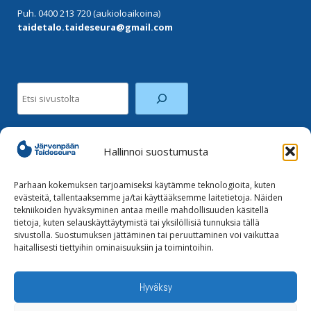
Puh. 0400 213 720 (aukioloaikoina)
taidetalo.taideseura@gmail.com
Etsi
Hallinnoi suostumusta
Facebook
Instagram
Parhaan kokemuksen tarjoamiseksi käytämme teknologioita, kuten
evästeitä, tallentaaksemme ja/tai käyttääksemme laitetietoja. Näiden
tekniikoiden hyväksyminen antaa meille mahdollisuuden käsitellä
Tilaa uutiskirje
tietoja, kuten selauskäyttäytymistä tai yksilöllisiä tunnuksia tällä
sivustolla. Suostumuksen jättäminen tai peruuttaminen voi vaikuttaa
haitallisesti tiettyihin ominaisuuksiin ja toimintoihin.
Tietoja evästeistä
Tietosuojaseloste
Hyväksy