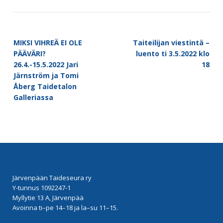
Post
MIKSI VIHREÄ EI OLE
Taiteilijan viestintä –
navigation
PÄÄVÄRI?
luento ti 3.5.2022 klo
26.4.-15.5.2022 Jari
18
Järnström ja Tomi
Åberg Taidetalon
Galleriassa
Järvenpään Taideseura ry
Y-tunnus 1092247-1
Myllytie 13 A, Järvenpää
Avoinna ti–pe 14–18 ja la–su 11–15.