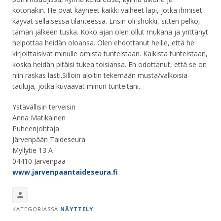
kotonakin. He ovat käyneet kaikki vaiheet läpi, jotka ihmiset
käyvät sellaisessa tilanteessa. Ensin oli shokki, sitten pelko,
tämän jälkeen tuska. Koko ajan olen ollut mukana ja yrittänyt
helpottaa heidän oloansa. Olen ehdottanut heille, että he
kirjoittaisivat minulle omista tunteistaan. Kaikista tunteistaan,
koska heidän pitäisi tukea toisiansa. En odottanut, että se on
niin raskas lasti.Silloin aloitin tekemään musta/valkoisia
tauluja, jotka kuvaavat minun tunteitani.
Ystävällisin terveisin
Anna Matikainen
Puheenjohtaja
Järvenpään Taideseura
Myllytie 13 A
04410 Järvenpää
www.jarvenpaantaideseura.fi
KATEGORIASSA
NÄYTTELY