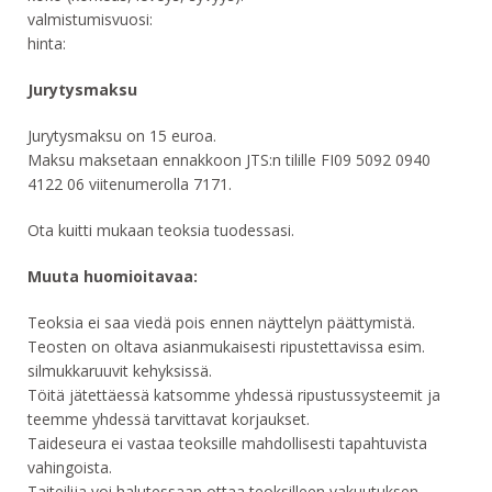
valmistumisvuosi:
hinta:
Jurytysmaksu
Jurytysmaksu on 15 euroa.
Maksu maksetaan ennakkoon JTS:n tilille FI09 5092 0940
4122 06 viitenumerolla 7171.
Ota kuitti mukaan teoksia tuodessasi.
Muuta huomioitavaa:
Teoksia ei saa viedä pois ennen näyttelyn päättymistä.
Teosten on oltava asianmukaisesti ripustettavissa esim.
silmukkaruuvit kehyksissä.
Töitä jätettäessä katsomme yhdessä ripustussysteemit ja
teemme yhdessä tarvittavat korjaukset.
Taideseura ei vastaa teoksille mahdollisesti tapahtuvista
vahingoista.
Taiteilija voi halutessaan ottaa teoksilleen vakuutuksen.