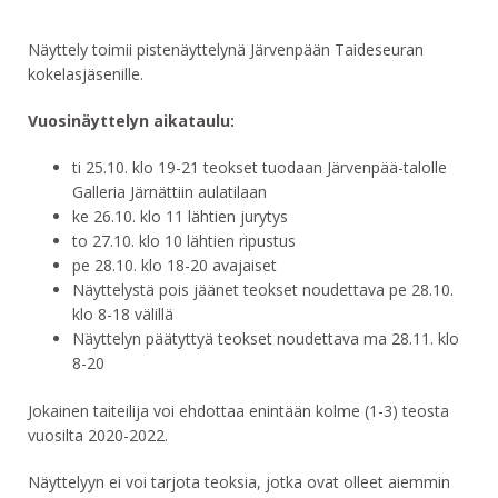
Näyttely toimii pistenäyttelynä Järvenpään Taideseuran
kokelasjäsenille.
Vuosinäyttelyn aikataulu:
ti 25.10. klo 19-21 teokset tuodaan Järvenpää-talolle
Galleria Järnättiin aulatilaan
ke 26.10. klo 11 lähtien jurytys
to 27.10. klo 10 lähtien ripustus
pe 28.10. klo 18-20 avajaiset
Näyttelystä pois jäänet teokset noudettava pe 28.10.
klo 8-18 välillä
Näyttelyn päätyttyä teokset noudettava ma 28.11. klo
8-20
Jokainen taiteilija voi ehdottaa enintään kolme (1-3) teosta
vuosilta 2020-2022.
Näyttelyyn ei voi tarjota teoksia, jotka ovat olleet aiemmin