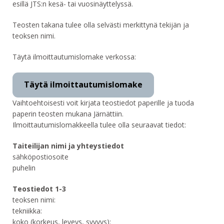
esillä JTS:n kesä- tai vuosinäyttelyssä.
Teosten takana tulee olla selvästi merkittynä tekijän ja
teoksen nimi.
Täytä ilmoittautumislomake verkossa:
Täytä ilmoittautumislomake
Vaihtoehtoisesti voit kirjata teostiedot paperille ja tuoda
paperin teosten mukana Järnättiin.
Ilmoittautumislomakkeella tulee olla seuraavat tiedot:
Taiteilijan nimi ja yhteystiedot
sähköpostiosoite
puhelin
Teostiedot 1-3
teoksen nimi:
tekniikka:
koko (korkeus, leveys, syvyys):