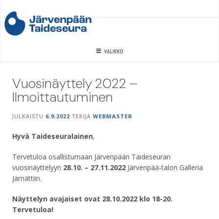
Skip
to
content
VALIKKO
Vuosinäyttely 2022 –
Ilmoittautuminen
JULKAISTU
6.9.2022
TEKIJÄ
WEBMASTER
Hyvä Taideseuralainen
,
Tervetuloa osallistumaan Järvenpään Taideseuran
vuosinäyttelyyn
28.10. – 27.11.2022
Järvenpää-talon Galleria
Järnättiin.
Näyttelyn avajaiset ovat 28.10.2022 klo 18-20.
Tervetuloa!