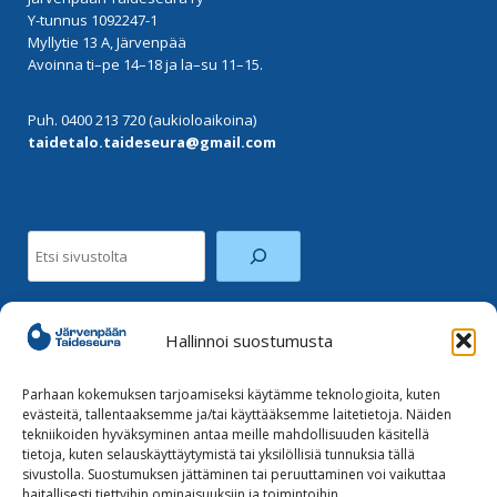
Y-tunnus 1092247-1
Myllytie 13 A, Järvenpää
Avoinna ti–pe 14–18 ja la–su 11–15.
Puh. 0400 213 720 (aukioloaikoina)
taidetalo.taideseura@gmail.com
Etsi
Hallinnoi suostumusta
Facebook
Instagram
Parhaan kokemuksen tarjoamiseksi käytämme teknologioita, kuten
evästeitä, tallentaaksemme ja/tai käyttääksemme laitetietoja. Näiden
tekniikoiden hyväksyminen antaa meille mahdollisuuden käsitellä
Tilaa uutiskirje
tietoja, kuten selauskäyttäytymistä tai yksilöllisiä tunnuksia tällä
sivustolla. Suostumuksen jättäminen tai peruuttaminen voi vaikuttaa
haitallisesti tiettyihin ominaisuuksiin ja toimintoihin.