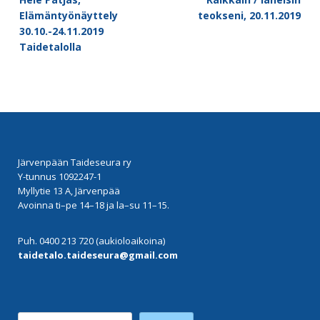
navigation
Elämäntyönäyttely
teokseni, 20.11.2019
30.10.-24.11.2019
Taidetalolla
Järvenpään Taideseura ry
Y-tunnus 1092247-1
Myllytie 13 A, Järvenpää
Avoinna ti–pe 14–18 ja la–su 11–15.
Puh. 0400 213 720 (aukioloaikoina)
taidetalo.taideseura@gmail.com
Etsi