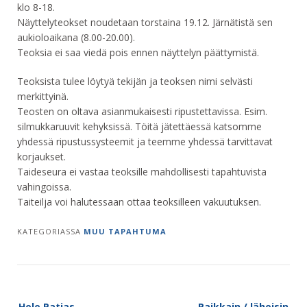
klo 8-18.
Näyttelyteokset noudetaan torstaina 19.12. Järnätistä sen
aukioloaikana (8.00-20.00).
Teoksia ei saa viedä pois ennen näyttelyn päättymistä.
Teoksista tulee löytyä tekijän ja teoksen nimi selvästi
merkittyinä.
Teosten on oltava asianmukaisesti ripustettavissa. Esim.
silmukkaruuvit kehyksissä. Töitä jätettäessä katsomme
yhdessä ripustussysteemit ja teemme yhdessä tarvittavat
korjaukset.
Taideseura ei vastaa teoksille mahdollisesti tapahtuvista
vahingoissa.
Taiteilja voi halutessaan ottaa teoksilleen vakuutuksen.
KATEGORIASSA
MUU TAPAHTUMA
Post
Hele Patjas,
Raikkain / läheisin