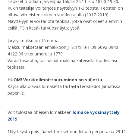
Teokset tuodaan Järvenpää-talolle 26.11. klo 18.00-19.30.
Kukin taiteilija voi tarjota näyttelyyn 1-3 teosta. Teosten on
oltava viimeisten kolmen vuoden ajalta (2017-2019).
Näyttelyyn ei voi tarjota teoksia, jotka ovat olleet aiemmin
esillä JTS:n kesä- tai vuosinäyttelyssä.
Jurytysmaksu on 15 euroa.
Maksu maksetaan ennakkoon JTS:n tilille FI09 5092 0940
4122 06 viitenumerolla 1779
Varaa tasaraha, jos haluat maksaa käteisellä tuodessasi
teoksesi.
HUOM! Verkkoilmoittautuminen on suljettu
.
Käytä alla olevaa lomaketta tai täytä teostiedot Järnätissä
paperille.
Voit tulostaa oheisen lomakkeen
lomake vyosinayttely
2019
Näyttelystä pois jäänet teokset noudetaan perjantaina 29.11.