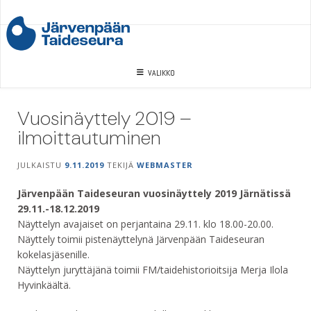
Skip
to
content
VALIKKO
Vuosinäyttely 2019 –
ilmoittautuminen
JULKAISTU
9.11.2019
TEKIJÄ
WEBMASTER
Järvenpään Taideseuran vuosinäyttely 2019 Järnätissä
29.11.-18.12.2019
Näyttelyn avajaiset on perjantaina 29.11. klo 18.00-20.00.
Näyttely toimii pistenäyttelynä Järvenpään Taideseuran
kokelasjäsenille.
Näyttelyn juryttäjänä toimii FM/taidehistorioitsija Merja Ilola
Hyvinkäältä.