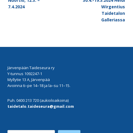
Nuortio, 12.3. –
30.4.-19.5.2024 Heidi
7.4.2024
Wirgentius
Taidetalon
Galleriassa
Järvenpään Taideseura ry
Y-tunnus 1092247-1
Myllytie 13 A, Järvenpää
Avoinna ti–pe 14–18 ja la–su 11–15.
Puh. 0400 213 720 (aukioloaikoina)
taidetalo.taideseura@gmail.com
Etsi