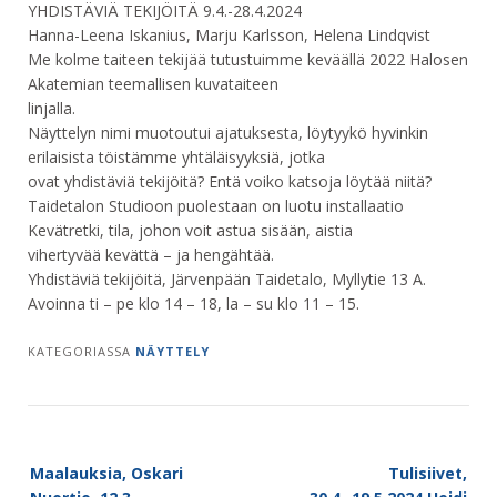
YHDISTÄVIÄ TEKIJÖITÄ 9.4.-28.4.2024
Hanna-Leena Iskanius, Marju Karlsson, Helena Lindqvist
Me kolme taiteen tekijää tutustuimme keväällä 2022 Halosen
Akatemian teemallisen kuvataiteen
linjalla.
Näyttelyn nimi muotoutui ajatuksesta, löytyykö hyvinkin
erilaisista töistämme yhtäläisyyksiä, jotka
ovat yhdistäviä tekijöitä? Entä voiko katsoja löytää niitä?
Taidetalon Studioon puolestaan on luotu installaatio
Kevätretki, tila, johon voit astua sisään, aistia
vihertyvää kevättä – ja hengähtää.
Yhdistäviä tekijöitä, Järvenpään Taidetalo, Myllytie 13 A.
Avoinna ti – pe klo 14 – 18, la – su klo 11 – 15.
KATEGORIASSA
NÄYTTELY
Post
Maalauksia, Oskari
Tulisiivet,
navigation