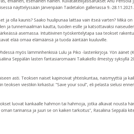
 erilainen, itsenäinen nainen. Kuvataiteilijasisarukset Anu Pensola j
eisessä näyttelyssään Järvenpään Taidetalon galleriassa 9.-28.11.2021.
t ja olla kaunis? Saako huulipunaa laittaa vain itseä varten? Mikä o
den ja tunnemaailman kautta, tuoden esille ja katsottavaksi naiseude
sa tärkeässä asemassa. Intuitiivinen työskentelytapa saa teokset rake
avat elää omaa elämäänsä ja tuoda ääntään kuuluville.
 yhdessä myös lämminhenkisiä Lulu ja Piko -lastenkirjoja. Yön äänet 
saliina Seppälän lasten fantasiaromaani Taikakello ilmestyy syksyllä
en asti. Teoksen naiset kapinoivat yhteiskuntaa, naismyyttiä ja kaik
 teoksen viestikin kirkastui: ”Save your soul”, eli pelasta sielusi enne
rrokset luovat kankaalle hahmon tai hahmoja, jotka alkavat nousta häm
oman tarinansa ja juuri se on kaiken tarkoitus”, Rasaliina Seppälä kit