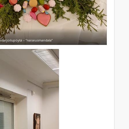
istarjoilupöytä – ”naiseusmandala”