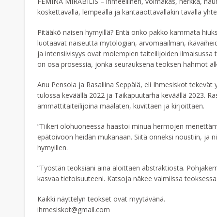
FEMINA MIRABILIS – ihmeellinen, voimakas, herkkä, hauras,
koskettavalla, lempeällä ja kantaaottavallakin tavalla yht
Pitääkö naisen hymyillä? Entä onko pakko kammata hiukse
luotaavat naiseutta mytologian, arvomaailman, ikävaihei
ja intensiivisyys ovat molempien taiteilijoiden ilmaisus
on osa prosessia, jonka seurauksena teoksen hahmot alk
Anu Pensola ja Rasaliina Seppälä, eli Ihmesiskot tekevät
tulossa keväällä 2022 ja Taikapuutarha keväällä 2023. Ra
ammattitaiteilijoina maalaten, kuvittaen ja kirjoittaen.
”Tiikeri olohuoneessa haastoi minua hermojen menettämise
epätoivoon heidän mukanaan. Siitä onneksi noustiin, ja niin
hymyillen.
”Työstän teoksiani aina aloittaen abstraktiosta. Pohjake
kasvaa tietoisuuteeni. Katsoja näkee valmiissa teoksessa 
Kaikki näyttelyn teokset ovat myytävänä.
ihmesiskot@gmail.com