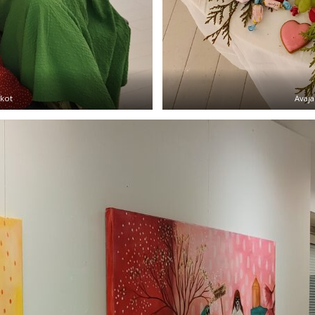
skot
Avaja