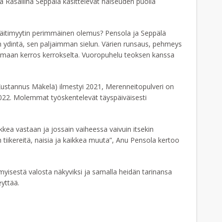
a Rasaliina Seppälä käsittelevät naiseuden puolia
n äitimyytin perimmäinen olemus? Pensola ja Seppälä
n ydintä, sen paljaimman sielun. Värien runsaus, pehmeys
ntumaan kerros kerrokselta. Vuoropuhelu teoksen kanssa
(Kustannus Mäkelä) ilmestyi 2021, Merenneitopulveri on
 2022. Molemmat työskentelevät täyspäiväisesti
kea vastaan ja jossain vaiheessa vaivuin itsekin
n tiikereitä, naisia ja kaikkea muuta”, Anu Pensola kertoo
yisestä valosta näkyviksi ja samalla heidän tarinansa
eyttää.