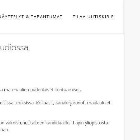
NÄYTTELYT & TAPAHTUMAT
TILAA UUTISKIRJE
tudiossa
ja materiaalien uudenlaiset kohtaamiset.
teisissa teoksissa. Kollaasit, sanakirjarunot, maalaukset,
n valmistunut taiteen kandidaatiksi Lapin yliopistosta.
mään.