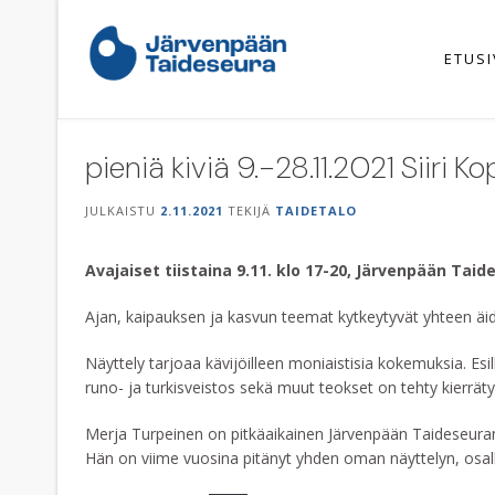
Skip
to
content
ETUS
pieniä kiviä 9.-28.11.2021 Siiri
JULKAISTU
2.11.2021
TEKIJÄ
TAIDETALO
Avajaiset tiistaina 9.11. klo 17-20, Järvenpään Taide
Ajan, kaipauksen ja kasvun teemat kytkeytyvät yhteen äid
Näyttely tarjoaa kävijöilleen moniaistisia kokemuksia. Esil
runo- ja turkisveistos sekä muut teokset on tehty kierrät
Merja Turpeinen on pitkäaikainen Järvenpään Taideseuran jä
Hän on viime vuosina pitänyt yhden oman näyttelyn, osall