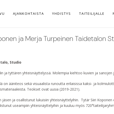
IVU
AJANKOHTAISTA
YHDISTYS
TAITEILIJALLE
 Koponen ja Merja Turpeinen Taidetalon S
talo, Studio
in ja tyttären yhteisnäyttelyssä. Molempia kiehtoo kuvien ja sanojen 
lä on ääniteos sekä visuaalista runoutta erilaisissa kaksi- ja kolmiulot
ysmateriaaleista. Teokset ovat uusia (2019-2021).
sen ja osallistunut lukuisiin yhteisnäyttelyihin. Tytär Siiri Koponen o
istunut useampiin yhteisnäyttelyihin ja kuuluu myös 720°taiteilijaryh