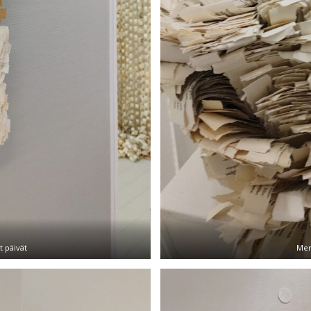
t päivät
Mer