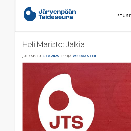
Skip
to
content
ETUS
Heli Maristo: Jälkiä
JULKAISTU
6.10.2025
TEKIJÄ
WEBMASTER