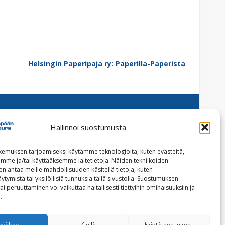
Helsingin Paperipaja ry: Paperilla-Paperista
Hallinnoi suostumusta
Facebook
Instagram
emuksen tarjoamiseksi käytämme teknologioita, kuten evästeitä,
emme ja/tai käyttääksemme laitetietoja. Näiden tekniikoiden
Tilaa uutiskirje
n antaa meille mahdollisuuden käsitellä tietoja, kuten
ytymistä tai yksilöllisiä tunnuksia tällä sivustolla. Suostumuksen
ai peruuttaminen voi vaikuttaa haitallisesti tiettyihin ominaisuuksiin ja
Tietoja evästeistä
.
Tietosuojaseloste