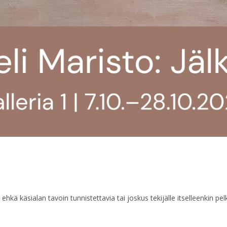
 ehkä käsialan tavoin tunnistettavia tai joskus tekijälle itselleenkin 
.