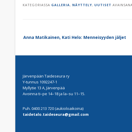
KATEGORIASSA
GALLERIA
,
NÄYTTELY
,
UUTISET
AVAINSAN
Post
Anna Matikainen, Kati Helo: Menneisyyden jäljet
navigation
Järvenpään Taideseura ry
Y-tunnus 1092247-1
Myllytie 13 A, Järvenpää
Avoinna ti–pe 14–18 ja la–su 11–15.
Puh. 0400 213 720 (aukioloaikoina)
taidetalo.taideseura@gmail.com