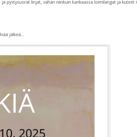
a pystysuorat linjat, vähän niinkuin kankaassa loimilangat ja kuteet ri
selvää jälkeä…