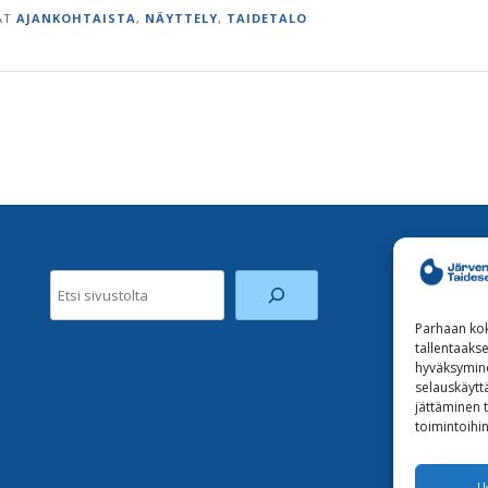
AT
AJANKOHTAISTA
,
NÄYTTELY
,
TAIDETALO
Etsi
Parhaan kok
tallentaaks
hyväksymine
selauskäyttä
jättäminen t
toimintoihin