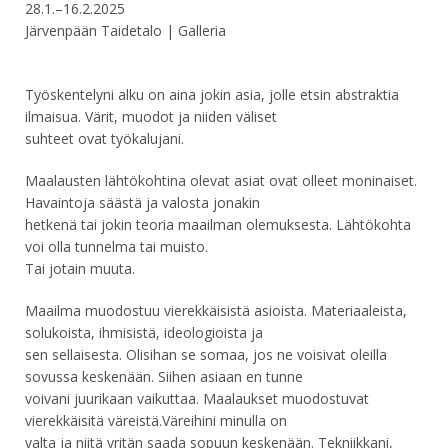
28.1.–16.2.2025
Järvenpään Taidetalo | Galleria
Työskentelyni alku on aina jokin asia, jolle etsin abstraktia
ilmaisua. Värit, muodot ja niiden väliset
suhteet ovat työkalujani.
Maalausten lähtökohtina olevat asiat ovat olleet moninaiset.
Havaintoja säästä ja valosta jonakin
hetkenä tai jokin teoria maailman olemuksesta. Lähtökohta
voi olla tunnelma tai muisto.
Tai jotain muuta.
Maailma muodostuu vierekkäisistä asioista. Materiaaleista,
solukoista, ihmisistä, ideologioista ja
sen sellaisesta. Olisihan se somaa, jos ne voisivat oleilla
sovussa keskenään. Siihen asiaan en tunne
voivani juurikaan vaikuttaa. Maalaukset muodostuvat
vierekkäisitä väreistä.Väreihini minulla on
valta ja niitä yritän saada sopuun keskenään. Tekniikkani,