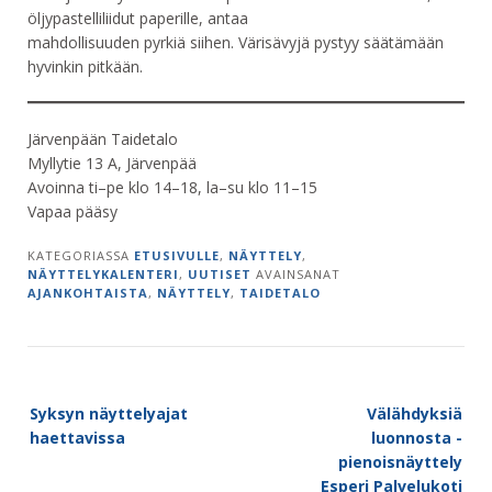
öljypastelliliidut paperille, antaa
mahdollisuuden pyrkiä siihen. Värisävyjä pystyy säätämään
hyvinkin pitkään.
Järvenpään Taidetalo
Myllytie 13 A, Järvenpää
Avoinna ti–pe klo 14–18, la–su klo 11–15
Vapaa pääsy
KATEGORIASSA
ETUSIVULLE
,
NÄYTTELY
,
NÄYTTELYKALENTERI
,
UUTISET
AVAINSANAT
AJANKOHTAISTA
,
NÄYTTELY
,
TAIDETALO
Post
Syksyn näyttelyajat
Välähdyksiä
navigation
haettavissa
luonnosta -
pienoisnäyttely
Esperi Palvelukoti