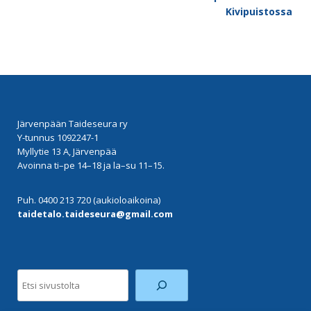
Kivipuistossa
Järvenpään Taideseura ry
Y-tunnus 1092247-1
Myllytie 13 A, Järvenpää
Avoinna ti–pe 14–18 ja la–su 11–15.
Puh. 0400 213 720 (aukioloaikoina)
taidetalo.taideseura@gmail.com
Etsi