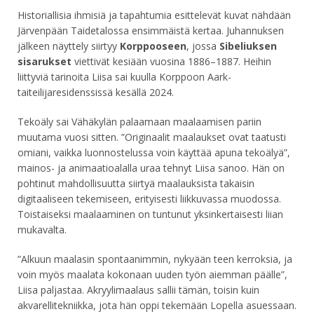
Historiallisia ihmisiä ja tapahtumia esittelevät kuvat nähdään
Järvenpään Taidetalossa ensimmäistä kertaa. Juhannuksen
jälkeen näyttely siirtyy
Korppooseen
, jossa
Sibeliuksen
sisarukset
viettivät kesiään vuosina 1886–1887. Heihin
liittyviä tarinoita Liisa sai kuulla Korppoon Aark-
taiteilijaresidenssissä kesällä 2024.
Tekoäly sai Vähäkylän palaamaan maalaamisen pariin
muutama vuosi sitten. ”Originaalit maalaukset ovat taatusti
omiani, vaikka luonnostelussa voin käyttää apuna tekoälyä”,
mainos- ja animaatioalalla uraa tehnyt Liisa sanoo. Hän on
pohtinut mahdollisuutta siirtyä maalauksista takaisin
digitaaliseen tekemiseen, erityisesti liikkuvassa muodossa.
Toistaiseksi maalaaminen on tuntunut yksinkertaisesti liian
mukavalta.
”Alkuun maalasin spontaanimmin, nykyään teen kerroksia, ja
voin myös maalata kokonaan uuden työn aiemman päälle”,
Liisa paljastaa. Akryylimaalaus sallii tämän, toisin kuin
akvarellitekniikka, jota hän oppi tekemään Lopella asuessaan.