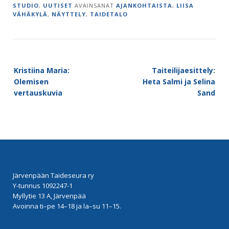
STUDIO
,
UUTISET
AVAINSANAT
AJANKOHTAISTA
,
LIISA
VÄHÄKYLÄ
,
NÄYTTELY
,
TAIDETALO
Post
Kristiina Maria:
Taiteilijaesittely:
navigation
Olemisen
Heta Salmi ja Selina
vertauskuvia
Sand
Järvenpään Taideseura ry
Y-tunnus 1092247-1
Myllytie 13 A, Järvenpää
Avoinna ti–pe 14–18 ja la–su 11–15.