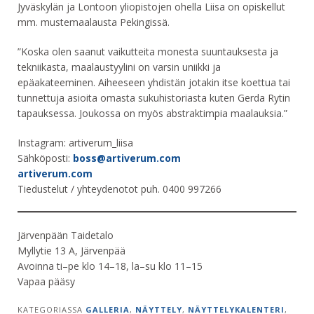
Jyväskylän ja Lontoon yliopistojen ohella Liisa on opiskellut
mm. mustemaalausta Pekingissä.
”Koska olen saanut vaikutteita monesta suuntauksesta ja
tekniikasta, maalaustyylini on varsin uniikki ja
epäakateeminen. Aiheeseen yhdistän jotakin itse koettua tai
tunnettuja asioita omasta sukuhistoriasta kuten Gerda Rytin
tapauksessa. Joukossa on myös abstraktimpia maalauksia.”
Instagram: artiverum_liisa
Sähköposti:
boss@artiverum.com
artiverum.com
Tiedustelut / yhteydenotot​ puh. 0400 997266
Järvenpään Taidetalo
Myllytie 13 A, Järvenpää
Avoinna ti–pe klo 14–18, la–su klo 11–15
Vapaa pääsy
KATEGORIASSA
GALLERIA
,
NÄYTTELY
,
NÄYTTELYKALENTERI
,