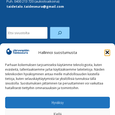
Puh. 0400 213 720 (aukioloaikoina)
taidetalo.taideseura@gmail.com
Etsi
Hallinnoi suostumusta
Facebook
Instagram
Parhaan kokemuksen tarjoamiseksi käytämme teknologioita, kuten
evästeitä, tallentaaksemme ja/tai käyttääksemme laitetietoja. Näiden
tekniikoiden hyväksyminen antaa meille mahdollisuuden käsitellä
Tilaa uutiskirje
tietoja, kuten selauskäyttäytymistä tai yksilöllisiä tunnuksia tällä
sivustolla. Suostumuksen jättäminen tai peruuttaminen voi vaikuttaa
haitallisesti tiettyihin ominaisuuksiin ja toimintoihin.
Tietoja evästeistä
Tietosuojaseloste
Hyväksy
Kiellä