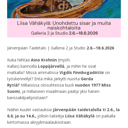
Järvenpään Taidetalo | Galleria 2 ja Studio
2.6.–18.6.2026
Kuka hiihtää
Aino Krohnin
(myöh.
Kallas) kannoilla
Loppij
ä
rvell
ä
, ja mihin he ovat
matkalla?
Missä ammatissa
Vigd
í
s Finnbogad
ó
ttir
on
työskennellyt? Entä mikä järkytti nuorta
Gerda
Ryti
ä
?
Millaisissa olosuhteissa kuoli
vuoden 1977 Miss
Suomi
, ja millaiseen maailmaan päätyi yksi hänen
kanssakilpailijoistaan?
Näihin kuulet vastauksia
J
ä
rvenp
ää
n taidetalolla ti 2.6., la
6.6. ja su 14.6.,
jolloin taiteilija
Liisa V
ä
h
ä
kyl
ä
on paikalla
kertomassa akryylimaalauksistaan.