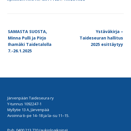
Post
SAMASTA SUOSTA,
Ystäväkirja –
navigation
Minna Pulli ja Pirjo
Taideseuran hallitus
Ihamäki Taidetalolla
2025 esittäytyy
7.-26.1.2025
Järvenpään Taideseura ry
Y-tunnus 1092247-1
Myllytie 13 A, Järvenpää
Avoinna ti–pe 14–18 ja la–su 11–15.
Puh. 0400 213 720 (aukioloaikoina)