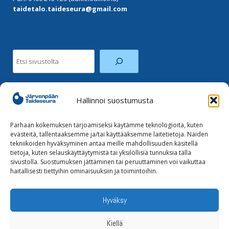
taidetalo.taideseura@gmail.com
Etsi
Hallinnoi suostumusta
Facebook
Instagram
Parhaan kokemuksen tarjoamiseksi käytämme teknologioita, kuten
evästeitä, tallentaaksemme ja/tai käyttääksemme laitetietoja. Näiden
tekniikoiden hyväksyminen antaa meille mahdollisuuden käsitellä
Tilaa uutiskirje
tietoja, kuten selauskäyttäytymistä tai yksilöllisiä tunnuksia tällä
sivustolla. Suostumuksen jättäminen tai peruuttaminen voi vaikuttaa
haitallisesti tiettyihin ominaisuuksiin ja toimintoihin.
Tietoja evästeistä
Tietosuojaseloste
Hyväksy
Kiellä