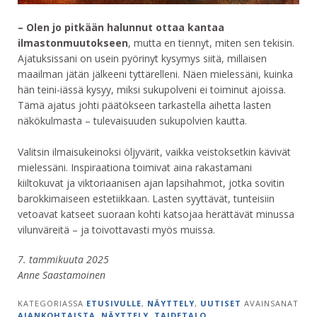
– Olen jo pitkään halunnut ottaa kantaa
ilmastonmuutokseen
, mutta en tiennyt, miten sen tekisin.
Ajatuksissani on usein pyörinyt kysymys siitä, millaisen
maailman jätän jälkeeni tyttärelleni. Näen mielessäni, kuinka
hän teini-iässä kysyy, miksi sukupolveni ei toiminut ajoissa.
Tämä ajatus johti päätökseen tarkastella aihetta lasten
näkökulmasta – tulevaisuuden sukupolvien kautta.
Valitsin ilmaisukeinoksi öljyvärit, vaikka veistoksetkin kävivät
mielessäni. Inspiraationa toimivat aina rakastamani
kiiltokuvat ja viktoriaanisen ajan lapsihahmot, jotka sovitin
barokkimaiseen estetiikkaan. Lasten syyttävät, tunteisiin
vetoavat katseet suoraan kohti katsojaa herättävät minussa
vilunväreitä – ja toivottavasti myös muissa.
7. tammikuuta 2025
Anne Saastamoinen
KATEGORIASSA
ETUSIVULLE
,
NÄYTTELY
,
UUTISET
AVAINSANAT
AJANKOHTAISTA
,
NÄYTTELY
,
TAIDETALO